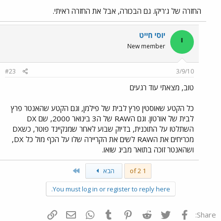
החזרה של ג'ריקו. גם הבכורה, אבל את החזרה ראיתי.
יוסי חייט
י
New member
#23
3/9/10
טוב, מצאתי עוד רגעים
כל הקטע שאוסטין פרץ לבית של פילמן, וגם הקטע שהאנטר פרץ
לבית של אורטון. וגם הRAW של ה3 בינואר 2000, שם DX
השתלטו על התוכנית, בדיוק שבוע לאחר שמנקיינד פוטר, כשDX
מכריחים את הRAW לשים את הקריירה שלו על הכף מול כל DX,
ושהאנטר זוכה בתואר מביג שואו.
Last
1 of 2
הבא
You must log in or register to reply here.
פייסבוק
Twitter
Reddit
Pinterest
Tumblr
WhatsApp
דואר אלקטרוני
הוסף קישור
Share: