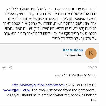
לבחור רגע אחד זה באמת קשה... אבל יש לי כמה שעולים לי לראש
כמו הסגמנט של ה"אלו הם חייך" של הרוק ומנקיינד ב-99 , הסטאנר
הראשון שאוסטין נתן לוינס, המפגש הראשון של שון וברט 12 שנה
אחרי מונטריאול מתחילת השנה, החזרה של טריפל H ב-2002 לאחר
הפציעה (לא יודע לי זה הרגיש כמו משהו גדול) ואני גם מאוד אהבתי
הסגמנט של הלייב סקס של אדג' וליטה לילה לאחר הזכייה הראשונה
של אדג' (בעיקר בגלל ריק פלייר)
KactusMan
K
New member
#6
1/9/10
הקטע הראשון שעלה לי לראש
DX צוחקים על הניישן:
http://www.youtube.com/watch?
v=wFvJJwSTvDw
The rock just came from the bathroom...
you should have smelled what the rock was baking! קטע
אדיר