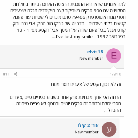
למה אומרים שראו היא התוכנית הרצופה הארוכה ביותר בתולדות
הטלוויזיה עם 900 פרקים כשביקור קצר בויקיפדיה מגלה שצעירים
חסרי מנוח אוטוטו פרק 9466? סתם מוכרים לי שטויות עוד פעם?
קטעים בלתי נשכחים - הדביוט של ג'ריקו מול הרוק. אדי גררו ורוק.
קורט אנגל בכל פעם שהיה על המסך אבל הקטע מס' 1 - 13
בפברואר 1997 - I've lost my smile....
elvis18
E
New member
#11
1/9/10
זה לא נכון, הקטע של צערים חסרי מנוח
הרו זה הכי ארוך מבחינת פרק אחד בשבוע בפריים טיים ,צעירים
חסרי יכולת וכדומה זה פרקים יומיים ובנוסף לא פריים טיים זה
ההבדל ...
עוד 2 קילו
ע
New member