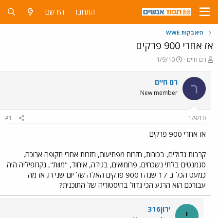
התחבר
הירשם
היאבקות WWE
אז אחרי 900 פרקים
פ
פ
רם חיים
1/9/10
ו
ו
ת
ר
רם חיים
ר
ח
ס
New member
ה
ם
נ
ב
ו
ת
#1
1/9/10
ש
א
א
ר
אז אחרי 900 פרקים
י
ך
קרבות גדולים, בכורות, חזרות מפתיעות, חזרות אחרי תקופה ארוכה,
סגמנטים בלתי נשכחים, פרומואים, בגידה, איחוד, "מוות", נקרופיליה היה
כמעט הכל ב 17 שנה ו 900 פרקים האלה של יום שני רו. אז מה
עבורכם הוא הרגע הכי גדול בהיסטוריה של התוכנית?
ירון316
י