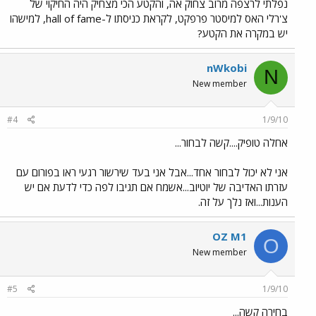
נפלתי לרצפה מרוב צחוק אה, והקטע הכי מצחיק היה החיקוי של
צ'רלי האס למיסטר פרפקט, לקראת כניסתו ל-hall of fame, למישהו
יש במקרה את הקטע?
nWkobi
N
New member
#4
1/9/10
אחלה טופיק....קשה לבחור...
אני לא יכול לבחור אחד...אבל אני בעד שירשור רגעי ראו בפורום עם
עזרתו האדיבה של יוטיוב...אשמח אם תגיבו לפה כדי לדעת אם יש
הענות...ואז נלך על זה.
OZ M1
O
New member
#5
1/9/10
בחירה קשה...