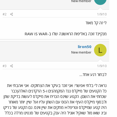
New member
#2
1/9/10
לי זה קל מאוד
מנקיינד זוכה באליפות הראשונה שלו ב-RAW IS WAR
liron50
L
New member
#3
1/9/10
לבחור רגע אחד....
נראה לי בלתי אפשרי. אני זוכר בעיקר את הצחוקים- אני אהבתי את
כל הקטעים של מייקלס נגד המקמהנים ו-5 הרקדנים האלה(כבר
שכחתי את השם). הקטע שוינס הכריח את מייקלס לעשות בדיקת שתן
ולבסוף מייקלס העיף את הכוס עם השתן עליו ועל שיין. יותר מאוחר
היה קטע שמייקלס וטריפלH מחקים את שיין ווינס. גם הקטע של ג'ריקו
וביג שואו מול שאקיל אוניל היה ענק בקטעים של סנטינו מרלה בכלל