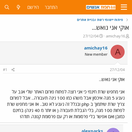
התחבר
הירשם
פיתוח יישומי רשת ובניית אתרים
אוקי אני נואש...
פ
פ
27/12/04
amichay16
ו
ו
ת
ר
amichay16
A
ח
ס
New member
ה
ם
נ
ב
ו
ת
#1
27/12/04
ש
א
א
ר
אוקי אני נואש...
י
ך
אני מחפש שרת חינמי כי אני רוצה לפתוח פורום האתר שלי אגב על
נענע 5 מגה איכסון אבל משהו כמו 100 גיגה תעבורה... אבל לפורום
צריך שרת שיתמוך ב php ובגלל זה נענע לא טוב.. אז אני מחפש שרת
לפחות 100 מגה, בלי הגבלת תעבורה ( או יותר מ 40 גיגה) בחינם
כמובן ואם אפשר בלי פרסומות או רק עם פרסומת קטנה. תודה!
alexparks