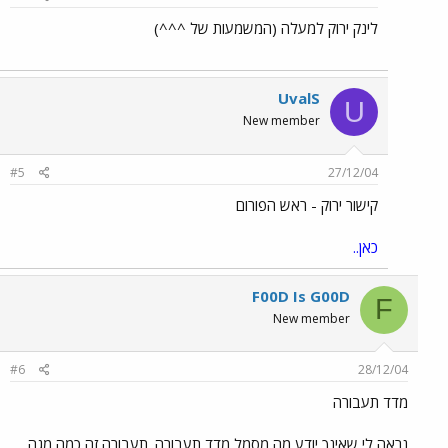
לינק ירוק למעלה (המשמעות של ^^^)
UvalS
U
New member
#5
27/12/04
קישור ירוק - ראש הפורום
כאן..
F00D Is G00D
F
New member
#6
28/12/04
מדד תעבורה
נראה לי שאינך יודע מה מסמל מדד תעבורה. תעבורה זה כמה מגה