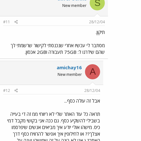
S
New member
#11
28/12/04
תיקון.
מסתבר לי עכשיו אחרי שנכנסתי לקישור שרשמתי לך
שהם שידרגו ל: 75GB תעבורה ו2GB אכסון.
amichay16
A
New member
#12
28/12/04
אבל זה עולה כסף...
תראה כל עוד האתר שלי לא ריווחי ממ זה די בעייה
בשבילי להשקיע כסף. גם ככה אני בקושי מקבל דמי
כיס. מישהו אולי יודע איך מביאים אנשים שיפרסמו
אצלך?? או לחילופין איך אפשר להרוויח כסף דרך
האתר? ( אני לא בונה על זה שמישהו יענה על