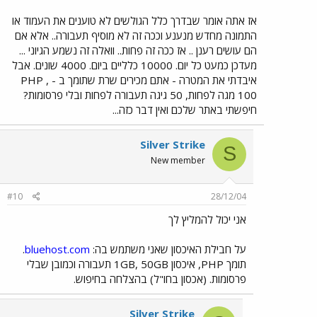
אז אתה אומר שבדרך כלל הגולשים לא טוענים את העמוד או
התמונה מחדש מנענע וככה זה לא מוסיף תעבורה.. אלא אם
הם עושים רענן .. אז ככה זה פחות.. וואלה זה נשמע הגיוני ...
מעדכן כמעט כל יום. 10000 כלליים ביום. 4000 שונים. אבל
איבדתי את המטרה - אתם מכירים שרת שתומך ב - PHP ,
100 מגה לפחות, 50 גיגה תעבורה לפחות ובלי פרסומות?
חיפשתי באתר שלכם ואין דבר כזה...
Silver Strike
S
New member
#10
28/12/04
אני יכול להמליץ לך
על חבילת האיכסון שאני משתמש בה:
bluehost.com
.
תומך PHP, איכסון 1GB, 50GB תעבורה וכמובן שבלי
פרסומות. (אכסון בחו"ל) בהצלחה בחיפוש.
Silver Strike