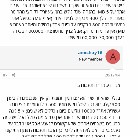
בייט אנשים יורידו מהאתר שלך במשך חודש. זאתאומרת אם יש לך
אתר של 5 MB ובהנחה שכל גולש בממוצע יוריד רק חצי מהחומר
באתר. יהיה לך 400 מבקרים לג'יגה אחד (אלף MB) בפועל אתה
כמעט ומכסה 800 מבקרים על ג'יגה אחד (במידה והאתר באמת 5
MB) אין פה מדד מדויק. אבל צריך פרופורציה. 100,000 GB זה
בערך 60,000-70,000 גולשים...
amichay16
A
New member
#7
28/12/04
אני יודע מה זה תעבורה..
בגלל שהאתר שלי הוא עם המון תמונות רק איך שנכנסים זה בערך
300 קילו. בוא נגיד שכל גולש מוריד 500 קילו זתומרת חצי מגה =
עשירית אתר? 10000 גולשים ביום ( כללים לא שונים) > 5 גיגה
ביום > 150 גיגה בחודש... האתר אכן 5-10 מגה כולל הכל. יש כמה
סרטונים בשרתים אחרים שלא קשורים לנענע אבל אני מדבר על
נענע בלבד. אם לא הייתה לי כל כך הרבה תעבורה מזמן הייתי קונה
איכסון.... ו 200 גיגה עולה לפחות 100 שקל לחודש לא?....