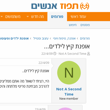
עמוד ראשי
פורומים
מה חדש
משתמשים
פוסטים
חיפוש
פורומים
אופנה, טיפוח ויופי
עיצוב וסטייל
אופנת ילדים ופעוטו
אופנת קיץ לילדים...
פ
פ
22/4/09
Not A Second Time
ו
ו
ת
ר
22/4/09
ח
ס
N
אופנת קיץ לילדים...
ה
ם
נ
ב
ו
ת
היי, רציתי לשאול מה אתם ממליצים
ש
א
להרכיב מבחינת פריטי מלתחה והיכן 
Not A Second
א
ר
י
Time
ך
New member
23/4/09