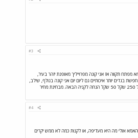
#3
א מפתח תקווה אז אני קונה מפרוייליך מאופנת יזהר בעיר,
ת בגדים יותר איכותיים גם ליום יום אני קונה בגולף, שילב,
קדס ופוקס, כרגע בפוקס יש מבצע לחבריי מועדון 20% גם בדלתא ראיתי דברים מהממים בעיקר לבנות ויש מעל 250 שקל 50 שקל הנחה לקניה הבאה. מבחינת מחיר
#4
ם האמא אולי מה היא מעדיפה, או לקנות כמה לא ממש יקרים