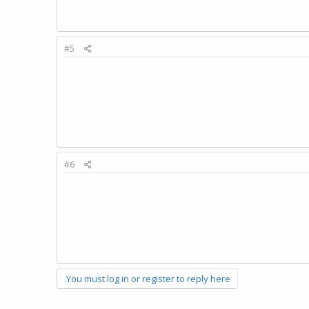
#5
#6
You must log in or register to reply here.