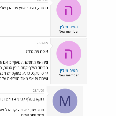
ה
חמודה, רוצה לאמץ את הבן שלי 
הפיה מילין
New member
23/4/09
ה
איפה את גרה?
ומה את מחפשת למעון? כי אם זה ל
מביגוד ראלף קטה ביכין סנטר, ב
הפיה מילין
New member
ואיכות אז אני מאוד ממליצה על ד
23/4/09
M
דווקא בגולף קניתי 4 חולצות ו 3 מכנסיים בבערך
200 שח, לא כזה יקר הכל 
וכמה יותר יקרים