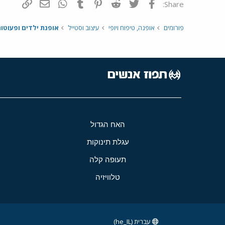
פייסבוק
Twitter
Reddit
Pinterest
Tumblr
WhatsApp
דואר אלקטרונ
הוסף קי
Share:
פורומים
אופנה, טיפוח ויופי
עיצוב וסטייל
אופנת ילדים ופעוטו
האח הגדול
עגלת תינוקות
תעופה קלה
טלוויזיה
עברית (he_IL)