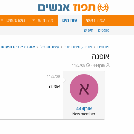
עמוד ראשי
פורומים
מה חדש
משתמשים
פוסטים
חיפוש
פורומים
אופנה, טיפוח ויופי
עיצוב וסטייל
אופנת ילדים ופעוטו
אופנה
פ
פ
אורן444
11/5/09
ו
ו
ת
ר
11/5/09
ח
ס
א
אופנה
ה
ם
נ
ב
ו
ת
ש
א
אורן444
א
ר
י
New member
ך