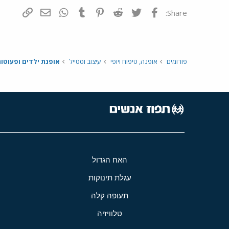
פייסבוק
Twitter
Reddit
Pinterest
Tumblr
WhatsApp
דואר אלקטרונ
הוסף קי
Share:
פורומים
אופנה, טיפוח ויופי
עיצוב וסטייל
אופנת ילדים ופעוטו
האח הגדול
עגלת תינוקות
תעופה קלה
טלוויזיה