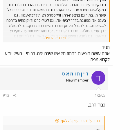
גם בקיבוץ עינת ובמהרה באילת גם בנס-ציונה ובמהרה בחולונה גם
במעלה-אדומים ובמהרה בנס-עמים גם בהתיישבות יתיר ופרברית כל
שעה מ...בתיר גם במצפה-רמון ואקספרס חצות לרבת-עמון... גם
בעמנואל וממוגנת בדרך לבית-אל... גם לטול-כרם ודו-קומתית בדרכה
ל...שארם... גם למגדל העמק ותחנה גזעית בנווה-צדק... גם למטולה
דרך עמק החולה... תחנה תקום ביוקנעם ומעטפות תוסענה מקיבוץ
ניר-עם... גם לטבעון ומשם פרברית לקיבוץ האון... גם לירוחם גם
לחץ כדי להרחיב...
למושב נוחם ולכל מקום בארץ תגיע בכיף מבלי להתעייף.........
תגיד -
אתה עושה הופעות בחתונות? איזו שירה יפה. רבותי - האיש יודע
לקרוא מפה.
ד י ן ת ו מ א ס
ד
New member
#13
1/2/05
כבוד הרב,
נכתב ע"י הרב יענקלה לאן:
תגיד -