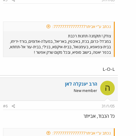
נכתב ע"י אביתר777777777777777:
צודק ! תוקמנה תחנות רכבת
במג'דל-כרום, בג'ת, באיבטין, באריאל, במעלה-אדומים, בורד-יריחו,
בבית-צפאפא, בעימנואל, בבית-איקסא, בנילי, בבית-עור אל-תחתא,
בכפר יאטה, בישוב סוסיא, ובכל מקום שרק אפשר !
L-O-L
הרב יענקלה לאן
ה
New member
#6
31/1/05
כל הכבוד, אבייתר
נכתב ע"י אביתר777777777777777: