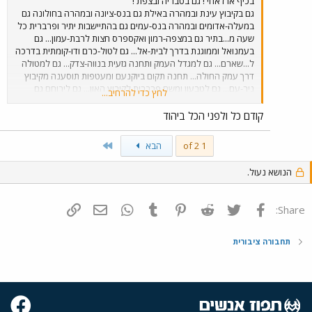
בכיף ארז אחי ! גם בטבריה ובצפת !
גם בקיבוץ עינת ובמהרה באילת גם בנס-ציונה ובמהרה בחולונה גם
במעלה-אדומים ובמהרה בנס-עמים גם בהתיישבות יתיר ופרברית כל
שעה מ...בתיר גם במצפה-רמון ואקספרס חצות לרבת-עמון... גם
בעמנואל וממוגנת בדרך לבית-אל... גם לטול-כרם ודו-קומתית בדרכה
ל...שארם... גם למגדל העמק ותחנה גזעית בנווה-צדק... גם למטולה
דרך עמק החולה... תחנה תקום ביוקנעם ומעטפות תוסענה מקיבוץ
ניר-עם... גם לטבעון ומשם פרברית לקיבוץ האון... גם לירוחם גם
לחץ כדי להרחיב...
למושב נוחם ולכל מקום בארץ תגיע בכיף מבלי להתעייף.........
קודם כל ולפני הכל ביהוד
Last
1 of 2
הבא
הנושא נעול.
פייסבוק
Twitter
Reddit
Pinterest
Tumblr
WhatsApp
דואר אלקטרוני
הוסף קישור
Share:
תחבורה ציבורית