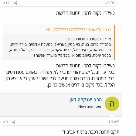
#12
1/2/05
כעיקרון נקווה להמון תחנות חדשות
נכתב ע"י אביתר777777777777777:
צודק ! תוקמנה תחנות רכבת
במג'דל-כרום, בג'ת, באיבטין, באריאל, במעלה-אדומים, בורד-יריחו,
בבית-צפאפא, בעימנואל, בבית-איקסא, בנילי, בבית-עור אל-תחתא,
בכפר יאטה, בישוב סוסיא, ובכל מקום שרק אפשר !
כעיקרון נקווה להמון תחנות חדשות
בכל עיר ובכל ישוב יהודי וערבי ללא אפלייה ובאותם סטנדרטים
בכל המגזרים. רכבת טובה מגיעה לכל יושבי הארץ ללא יוצא מן
הכלל. בכל מקום בו דרים אנשים כמובן.
הרב יענקלה לאן
ה
New member
#9
1/2/05
תוקם תחנת רכבת ברמת אביב ד'