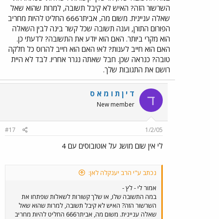
השרשור הזה? האיש לא קיבל תשובה, למרות שהוא שאל
שאלה עניינית. משום מה, אביתר666 החליט להיות מחריב
הפורום התורן, וענה תשובה שכל קשר בינה לבין השאלה
הוא מקרי ביותר. האם הוא יודע את התשובה? לדעתי כן.
האם הוא חייב לענות? לא! האם הוא חייב להרוס כל חלקה
טובה? כנראה שכן. חבל שאתה נגרר אחריו. לבד לא היית
רושם את התגובות שלך.
ד י ן ת ו מ א ס
ד
New member
#17
1/2/05
לי אין שום מושג על אוטובוסים עם 4
נכתב ע"י הרב יענקלה לאן:
אמור לי - לץ -
במה התשובה שלו, או שלך קשורות לשאלות שפתחו את
השרשור הזה? האיש לא קיבל תשובה, למרות שהוא שאל
שאלה עניינית. משום מה, אביתר666 החליט להיות מחריב