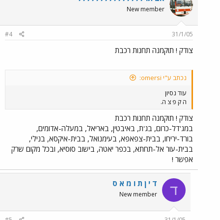
New member
#4
31/1/05
צודק ! תוקמנה תחנות רכבת
נכתב ע"י omersi:
עוד נסיון
ה ק פ צ ה.
צודק ! תוקמנה תחנות רכבת
במג'דל-כרום, בג'ת, באיבטין, באריאל, במעלה-אדומים,
בורד-יריחו, בבית-צפאפא, בעימנואל, בבית-איקסא, בנילי,
בבית-עור אל-תחתא, בכפר יאטה, בישוב סוסיא, ובכל מקום שרק
אפשר !
ד י ן ת ו מ א ס
ד
New member
#5
31/1/05