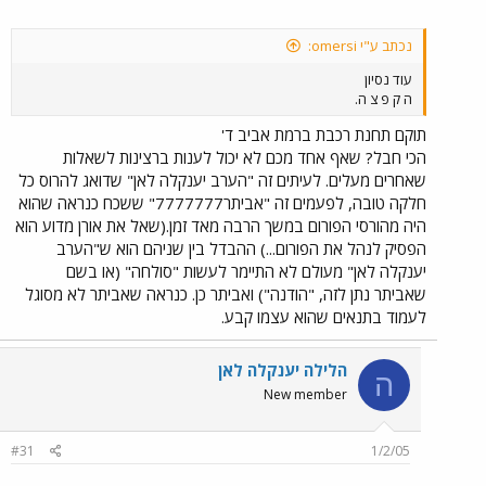
נכתב ע"י omersi:
עוד נסיון
ה ק פ צ ה.
תוקם תחנת רכבת ברמת אביב ד'
הכי חבל? שאף אחד מכם לא יכול לענות ברצינות לשאלות
שאחרים מעלים. לעיתים זה "הערב יענקלה לאן" שדואג להרוס כל
חלקה טובה, לפעמים זה "אביתר7777777" ששכח כנראה שהוא
היה מהורסי הפורום במשך הרבה מאד זמן.(שאל את אורן מדוע הוא
הפסיק לנהל את הפורום...) ההבדל בין שניהם הוא ש"הערב
יענקלה לאן" מעולם לא התיימר לעשות "סולחה" (או בשם
שאביתר נתן לזה, "הודנה") ואביתר כן. כנראה שאביתר לא מסוגל
לעמוד בתנאים שהוא עצמו קבע.
הלילה יענקלה לאן
ה
New member
#31
1/2/05