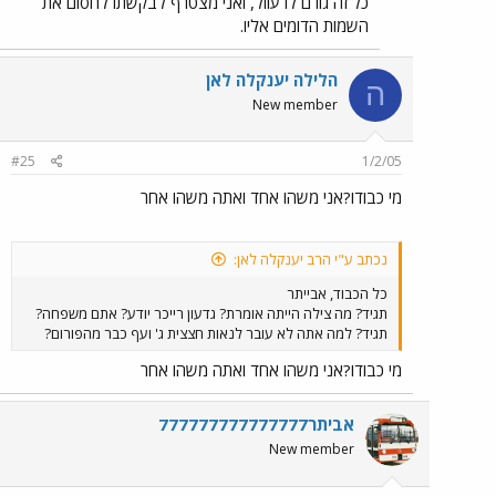
כל זה גורם לו עוול, ואני מצטרף לבקשתו לחסום את
השמות הדומים אליו.
הלילה יענקלה לאן
ה
New member
#25
1/2/05
מי כבודו?אני משהו אחד ואתה משהו אחר
נכתב ע"י הרב יענקלה לאן:
כל הכבוד, אבייתר
תגיד? מה צילה הייתה אומרת? גדעון רייכר יודע? אתם משפחה?
תגיד? למה אתה לא עובר לנאות חצצית ג' ועף כבר מהפורום?
מי כבודו?אני משהו אחד ואתה משהו אחר
אביתר777777777777777
New member