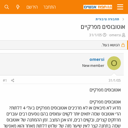
התחבר
הירשם
תחבורה ציבורית
אוטובוסים מפרקיים
פ
פ
31/1/05
omersi
ו
ו
ת
הנושא נעול.
ר
ח
ס
ה
ם
omersi
נ
ב
O
ו
ת
New member
ש
א
א
ר
#1
31/1/05
י
ך
אוטובוסים מפרקיים
אוטובוסים מפרקיים
מדוע לא מיבאים או לא מרכיבים אוטובוסים מפרקיים בעלי 4 דלתות?
הרי אוטובוס שכזה יתאים יותר לקווים עמוסים בהם נוסעים רבים עוברים
מרחקים קצרים, ובקווים רבים, זהו אכן המצב. זמן ההמתנה של אוטובוס
שכזה בתחנה קצר לאין שיעור מזה של שלוש דלתות מאחר והוא מאפשר