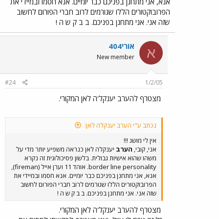
אנא, אני מתחנן בפניכם כבר יומיים. אנא חסמו ובמיידי את
הפרובוקטורים הללו שגורמים לרוב חברי הפורום לחשוב
שזה אני. אני מתחנן בפניכם. ב ב ק ש ה !
אורי404
א
New member
#24
1/2/05
מצטרף להערב יענקל'ה לאן המקורי.
נכתב ע"י הערב יענקלה לאן:
אין לי מושג !!!
אני, קובי,
הערב
יענקלה לאן כנראה משפיע יותר מדי על
משהו שהוא אישיות גבולית. בלשון פסיכולוגית זה נקרא
border line personality. אוהד 11 וערן אייל (fireman),
אנא, אני מתחנן בפניכם כבר יומיים. אנא חסמו ובמיידי את
הפרובוקטורים הללו שגורמים לרוב חברי הפורום לחשוב
שזה אני. אני מתחנן בפניכם. ב ב ק ש ה !
מצטרף להערב יענקל'ה לאן המקורי.