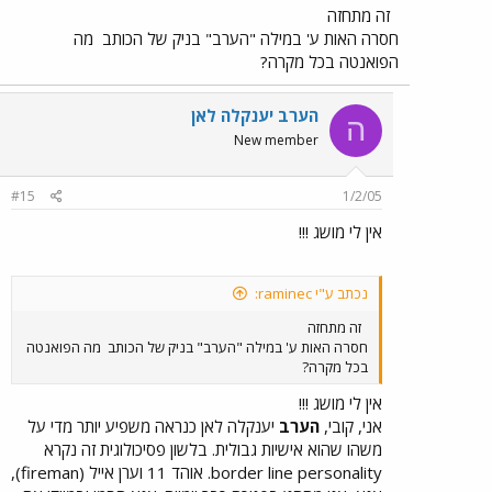
זה מתחזה
חסרה האות ע' במילה "הערב" בניק של הכותב
מה
הפואנטה בכל מקרה?
הערב יענקלה לאן
ה
New member
#15
1/2/05
אין לי מושג !!!
נכתב ע"י raminec:
זה מתחזה
חסרה האות ע' במילה "הערב" בניק של הכותב
מה הפואנטה
בכל מקרה?
אין לי מושג !!!
אני, קובי,
הערב
יענקלה לאן כנראה משפיע יותר מדי על
משהו שהוא אישיות גבולית. בלשון פסיכולוגית זה נקרא
border line personality. אוהד 11 וערן אייל (fireman),