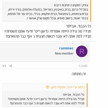
צודק ! תוקמנה תחנות רכבת
במג'דל-כרום, בג'ת, באיבטין, באריאל, במעלה-אדומים, בורד-יריחו,
בבית-צפאפא, בעימנואל, בבית-איקסא, בנילי, בבית-עור אל-תחתא,
בכפר יאטה, בישוב סוסיא, ובכל מקום שרק אפשר !
כל הכבוד, אבייתר
תגיד? מה צילה הייתה אומרת? גדעון רייכר יודע? אתם משפחה?
תגיד? למה אתה לא עובר לנאות חצצית ג' ועף כבר מהפורום?
raminec
R
New member
#8
1/2/05
זה מתחזה
נכתב ע"י הרב יענקלה לאן:
כל הכבוד, אבייתר
תגיד? מה צילה הייתה אומרת? גדעון רייכר יודע? אתם משפחה?
תגיד? למה אתה לא עובר לנאות חצצית ג' ועף כבר מהפורום?