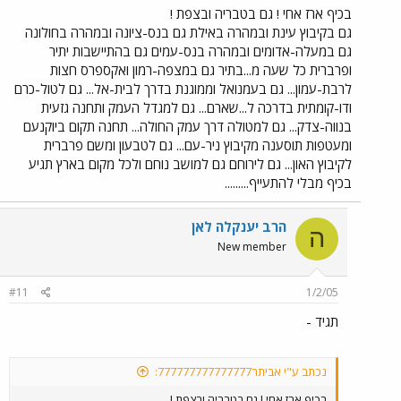
בכיף ארז אחי ! גם בטבריה ובצפת !
גם בקיבוץ עינת ובמהרה באילת גם בנס-ציונה ובמהרה בחולונה
גם במעלה-אדומים ובמהרה בנס-עמים גם בהתיישבות יתיר
ופרברית כל שעה מ...בתיר גם במצפה-רמון ואקספרס חצות
לרבת-עמון... גם בעמנואל וממוגנת בדרך לבית-אל... גם לטול-כרם
ודו-קומתית בדרכה ל...שארם... גם למגדל העמק ותחנה גזעית
בנווה-צדק... גם למטולה דרך עמק החולה... תחנה תקום ביוקנעם
ומעטפות תוסענה מקיבוץ ניר-עם... גם לטבעון ומשם פרברית
לקיבוץ האון... גם לירוחם גם למושב נוחם ולכל מקום בארץ תגיע
בכיף מבלי להתעייף.........
הרב יענקלה לאן
ה
New member
#11
1/2/05
תגיד -
נכתב ע"י אביתר777777777777777:
בכיף ארז אחי ! גם בטבריה ובצפת !