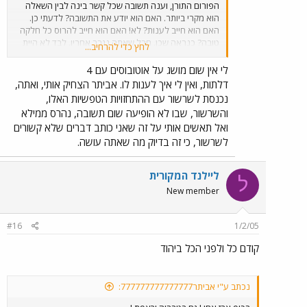
הפורום התורן, וענה תשובה שכל קשר בינה לבין השאלה
הוא מקרי ביותר. האם הוא יודע את התשובה? לדעתי כן.
האם הוא חייב לענות? לא! האם הוא חייב להרוס כל חלקה
טובה? כנראה שכן. חבל שאתה נגרר אחריו. לבד לא היית
לחץ כדי להרחיב...
רושם את התגובות שלך.
לי אין שום מושג על אוטובוסים עם 4
דלתות, ואין לי איך לענות לו. אביתר הצחיק אותי, ואתה,
נכנסת לשרשור עם ההתחזויות הטפשיות האלו,
והשרשור, שבו לא הופיעה שום תשובה, נהרס ממילא
ואל תאשים אותי על זה שאני כותב דברים שלא קשורים
לשרשור, כי זה בדיוק מה שאתה עושה.
ליילנד המקורית
ל
New member
#16
1/2/05
קודם כל ולפני הכל ביהוד
נכתב ע"י אביתר777777777777777: