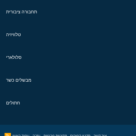
תחבורה ציבורית
טלוויזיה
סלולארי
מבשלים כשר
חתולים
צור קשר
תקנון הפורום
מדיניות פרטיות
עזרה
עמוד ראשי