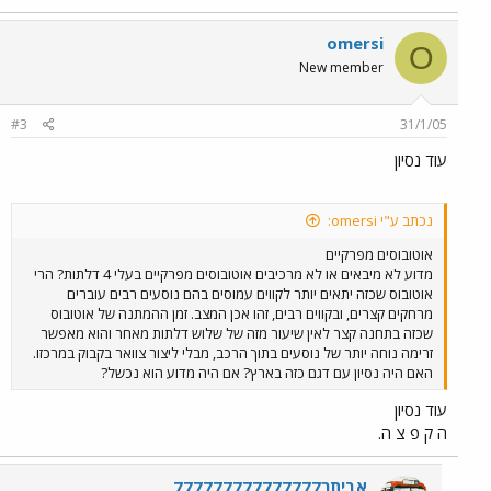
omersi
O
New member
#3
31/1/05
עוד נסיון
נכתב ע"י omersi:
אוטובוסים מפרקיים
מדוע לא מיבאים או לא מרכיבים אוטובוסים מפרקיים בעלי 4 דלתות? הרי
אוטובוס שכזה יתאים יותר לקווים עמוסים בהם נוסעים רבים עוברים
מרחקים קצרים, ובקווים רבים, זהו אכן המצב. זמן ההמתנה של אוטובוס
שכזה בתחנה קצר לאין שיעור מזה של שלוש דלתות מאחר והוא מאפשר
זרימה נוחה יותר של נוסעים בתוך הרכב, מבלי ליצור צוואר בקבוק במרכזו.
האם היה נסיון עם דגם כזה בארץ? אם היה מדוע הוא נכשל?
עוד נסיון
ה ק פ צ ה.
אביתר777777777777777