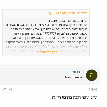
נכתב ע"י הרב יענקלה לאן:
תוקם תחנת רכבת ברמת אביב ד'
הכי חבל? שאף אחד מכם לא יכול לענות ברצינות לשאלות שאחרים
מעלים. לעיתים זה "הערב יענקלה לאן" שדואג להרוס כל חלקה
טובה, לפעמים זה "אביתר7777777" ששכח כנראה שהוא היה
מהורסי הפורום במשך הרבה מאד זמן.(שאל את אורן מדוע הוא
הפסיק לנהל את הפורום...) ההבדל בין שניהם הוא ש"הערב יענקלה
לאן" מעולם לא התיימר לעשות "סולחה" (או בשם שאביתר נתן לזה,
"הודנה") ואביתר כן. כנראה שאביתר לא מסוגל לעמוד בתנאים
לחץ כדי להרחיב...
שהוא עצמו קבע.
ה דרומי
ה
New member
#7
1/2/05
תוקם תחנת רכבת בחרבת חי'זעה