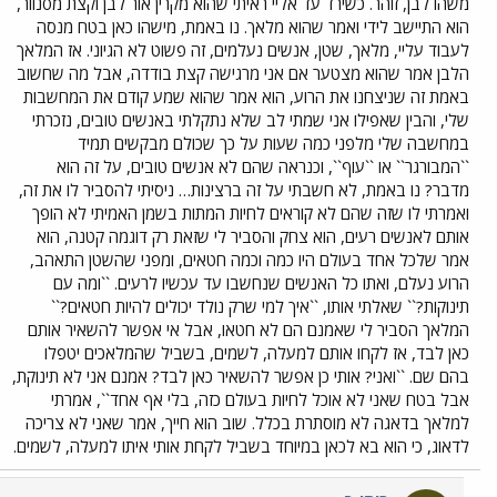
משהו לבן, זוהר. כשירד עד אליי ראיתי שהוא מקרין אור לבן וקצת מסנוור,
הוא התיישב לידי ואמר שהוא מלאך. נו באמת, מישהו כאן בטח מנסה
לעבוד עליי, מלאך, שטן, אנשים נעלמים, זה פשוט לא הגיוני. אז המלאך
הלבן אמר שהוא מצטער אם אני מרגישה קצת בודדה, אבל מה שחשוב
באמת זה שניצחנו את הרוע, הוא אמר שהוא שמע קודם את המחשבות
שלי, והבין שאפילו אני שמתי לב שלא נתקלתי באנשים טובים, נזכרתי
במחשבה שלי מלפני כמה שעות על כך שכולם מבקשים תמיד
``המבורגר`` או ``עוף``, וכנראה שהם לא אנשים טובים, על זה הוא
מדבר? נו באמת, לא חשבתי על זה ברצינות… ניסיתי להסביר לו את זה,
ואמרתי לו שזה שהם לא קוראים לחיות המתות בשמן האמיתי לא הופך
אותם לאנשים רעים, הוא צחק והסביר לי שזאת רק דוגמה קטנה, הוא
אמר שלכל אחד בעולם היו כמה וכמה חטאים, ומפני שהשטן התאהב,
הרוע נעלם, ואתו כל האנשים שנחשבו עד עכשיו לרעים. ``ומה עם
תינוקות?`` שאלתי אותו, ``איך למי שרק נולד יכולים להיות חטאים?``
המלאך הסביר לי שאמנם הם לא חטאו, אבל אי אפשר להשאיר אותם
כאן לבד, אז לקחו אותם למעלה, לשמים, בשביל שהמלאכים יטפלו
בהם שם. ``ואני? אותי כן אפשר להשאיר כאן לבד? אמנם אני לא תינוקת,
אבל בטח שאני לא אוכל לחיות בעולם כזה, בלי אף אחד``, אמרתי
למלאך בדאגה לא מוסתרת בכלל. שוב הוא חייך, אמר שאני לא צריכה
לדאוג, כי הוא בא לכאן במיוחד בשביל לקחת אותי איתו למעלה, לשמים.