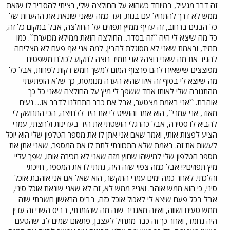
זה דבר מגעיל, במיוחד כשהוא על החולצה שלי, רציתי להסביר לו שזאת
ממש לא דרך להתחיל עם בנות, ועד כמה שאני שונאת את ההערות של
כל הבנים ברחוב, זה עדיף ממיץ תפוזים על החולצה, אבל במקום כל זה,
כל מה שיצא לי היה ``זה בסדר.. החולצה הזאת ממילא מכוערת``. כמו
תמיד, ובאמת שאני לא מסוגלת להבין, למה אני אף פעם לא מצליחה
להגיד את מה שאני רוצה? אני תמיד רוצה לתקוע לכולם משפטים
מפוצצים שישאירו להם פרצוף המום למשך חמש דקות לפחות, אבל כל
מה שיוצא לי בסוף זה איזו שהיא הערה מנומסת, כך שלא הופתעתי
מהתגובה שלי לאותו אחד ששפך לי מיץ על החולצה שאני כל כך
אוהבת. ``אני באמת מצטער, אבל אם כבר התחלנו לדבר אז… נעים
מאוד, אני עמרי``, הוא אמר והושיט לי את היד ללחיצה, הכי התחשק לי
להביא לו סטירה, אבל כהרגלי הושטתי את היד בעדינות ולחצתי, עמרי
הציע לפצות אותי, ואמר שאם אני אתן לו את מספר הטלפון שלי הוא יוכל
לעשות את זה. באמת שלא התכוונתי לתת לו את המספר, שאני אתן את
מספר הטלפון שלי למישהו שחוץ מזה שאני לא מכירה אותו, שפך עליי
מיץ תפוזים?! אבל כמה צפוי שזה היה, נתתי לו את המספר, חייכתי
והלכתי. לאחר כמה ימים עמרי התקשר, הוא שאל אם אני אוהבת אוכל
סיני, כי הוא ממש אוהב. ואני? ממש לא, זה לא שאני שונאת אוכל סיני,
אבל בכל פעם שיצא לי לאכול אוכל כזה, בביס הראשון חשבתי שזה
ממש טעים ושווה, ואיזה מאגניב שזה מה שהזמנתי, בביס השני זה עדין
היה נחמד, ואחר כך זה כבר מתחיל לעצבן, פתאום שמים לב שהטעם