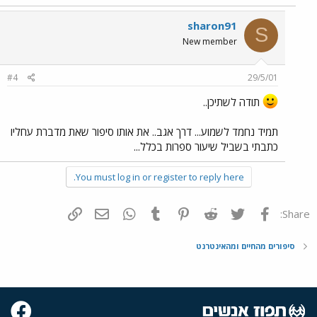
sharon91
S
New member
#4
29/5/01
תודה לשתיכן..
תמיד נחמד לשמוע... דרך אגב.. את אותו סיפור שאת מדברת עחליו
כתבתי בשביל שיעור ספרות בכלל...
You must log in or register to reply here.
פייסבוק
Twitter
Reddit
Pinterest
Tumblr
WhatsApp
דואר אלקטרוני
הוסף קישור
Share:
סיפורים מהחיים ומהאינטרנט