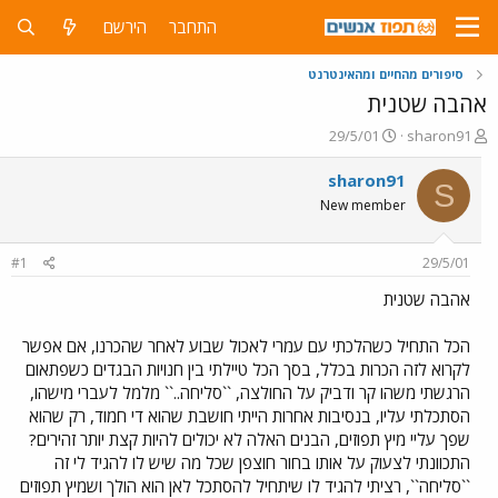
התחבר
הירשם
סיפורים מהחיים ומהאינטרנט
אהבה שטנית
פ
פ
29/5/01
sharon91
ו
ו
ת
ר
sharon91
S
ח
ס
New member
ה
ם
נ
ב
ו
ת
#1
29/5/01
ש
א
א
ר
אהבה שטנית
י
ך
הכל התחיל כשהלכתי עם עמרי לאכול שבוע לאחר שהכרנו, אם אפשר
לקרוא לזה הכרות בכלל, בסך הכל טיילתי בין חנויות הבגדים כשפתאום
הרגשתי משהו קר ודביק על החולצה, ``סליחה..`` מלמל לעברי מישהו,
הסתכלתי עליו, בנסיבות אחרות הייתי חושבת שהוא די חמוד, רק שהוא
שפך עליי מיץ תפוזים, הבנים האלה לא יכולים להיות קצת יותר זהירים?
התכוונתי לצעוק על אותו בחור חוצפן שכל מה שיש לו להגיד לי זה
``סליחה``, רציתי להגיד לו שיתחיל להסתכל לאן הוא הולך ושמיץ תפוזים