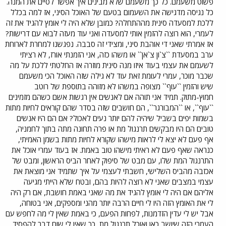
פשוט משעמם. כל כך משעמם שלא מבינים איך אפשר לסיים את המנה.
כל נגיסה מדגישה את השעמום בטעם של האוכל הסיני, אז למה בכלל
ללכת למסעדה סינית מההתחלה? כמובן שלא היה לי אומץ להגיד את זה
לעמרי, הוא רוצה להזמין אותי למסעדה ואני עוד מעזה לבוא עם דרישות?
אז אמרתי שאני די אוהבת סיני, ומצידי זה סבבה. נפגשנו למחרת לארוחת
ערב במסעדת ``צ`ון צ`אן`` או משהו כזה, אני הזמנתי אורז, לא רציתי
לשעמם את עצמי בעוד איזו מנה סינית מוזרה אז החלטתי ללכת על מה
שכבר מוכר, עמרי לעומת זאת עוד לא גילה שזה האוכל הכי משעמם
שיש והזמין ``עוף`` מצופה במשהו לא מזוהה בתוספת של רוטב
חמוץ-מתוק. תמיד אני תוהה אם לאנשים אין רגשות אשם כשהם מזמינים
``עוף``, או ``המבורגר``, הם חושבים שזה בסדר שהם קוראים לחיות מתות
בשמות יפים בשביל שיהיה להם יותר נעים לאכול? אם הם היו אנשים
טובים הם היו מבקשים תרנגול מת או פרה תחונה מתה בתוך לחמניה,
אף פעם לא יצא לי לראות מישהו שקורא לחיות מתות בשמן האמיתי,
כנראה שאף פעם לא ראיתי מישהו טוב באמת. אז בעוד עמרי אוכל את
התרנגול המת שלו, עם מבט של סיפוק לאחר הביס הראשון, ומבט של
אכזבה מהביס השלישי, חשבתי לעצמי על איך שתמיד אני מוצאת את
עצמי במצבים שאני לא רוצה להיות בהם, ובטח שלא הייתי מגיעה
אליהם אם היה לי אומץ להגיד את מה שאני באמת חושבת, אם רק היה
לי את האומץ הזה היו לי חיים הרבה יותר מהני ומספקים, אני בטוחה,
אבל יש לי עדין הזדמנות, לפחות הפעם, כי באמת שאין לי מה לחפש עם
העמרי הזה שיושב כאן ואוכל תרנגול מת, כך שאין לי שום דבר להפסיד