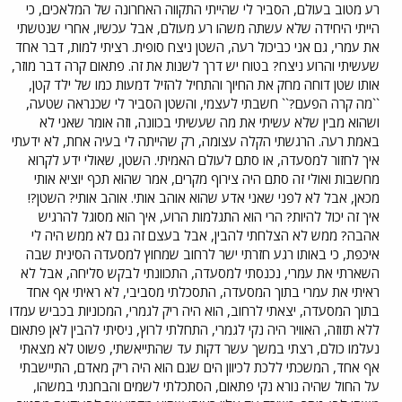
רע מטוב בעולם, הסביר לי שהייתי התקווה האחרונה של המלאכים, כי
הייתי היחידה שלא עשתה משהו רע מעולם, אבל עכשיו, אחרי שנטשתי
את עמרי, גם אני כביכול רעה, השטן ניצח סופית. רציתי למות, דבר אחד
שעשיתי והרוע ניצח? בטוח יש דרך לשנות את זה. פתאום קרה דבר מוזר,
אותו שטן דוחה מחק את החיוך והתחיל להזיל דמעות כמו של ילד קטן,
``מה קרה הפעם?`` חשבתי לעצמי, והשטן הסביר לי שכנראה שטעה,
ושהוא מבין שלא עשיתי את מה שעשיתי בכוונה, וזה אומר שאני לא
באמת רעה. הרגשתי הקלה עצומה, רק שהייתה לי בעיה אחת, לא ידעתי
איך לחזור למסעדה, או סתם לעולם האמיתי. השטן, שאולי ידע לקרוא
מחשבות ואולי זה סתם היה צירוף מקרים, אמר שהוא תכף יוציא אותי
מכאן, אבל לא לפני שאני אדע שהוא אוהב אותי. אוהב אותי? השטן?!
איך זה יכול להיות? הרי הוא התגלמות הרוע, איך הוא מסוגל להרגיש
אהבה? ממש לא הצלחתי להבין, אבל בעצם זה גם לא ממש היה לי
איכפת, כי באותו רגע חזרתי ישר לרחוב שמחוץ למסעדה הסינית שבה
השארתי את עמרי, נכנסתי למסעדה, התכוונתי לבקש סליחה, אבל לא
ראיתי את עמרי בתוך המסעדה, התסכלתי מסביבי, לא ראיתי אף אחד
בתוך המסעדה, יצאתי לרחוב, הוא היה ריק לגמרי, המכוניות בכביש עמדו
ללא תזוזה, האוויר היה נקי לגמרי, התחלתי לרוץ, ניסיתי להבין לאן פתאום
נעלמו כולם, רצתי במשך עשר דקות עד שהתייאשתי, פשוט לא מצאתי
אף אחד, המשכתי ללכת לכיוון הים שגם הוא היה ריק מאדם, התיישבתי
על החול שהיה נורא נקי פתאום, הסתכלתי לשמים והבחנתי במשהו,