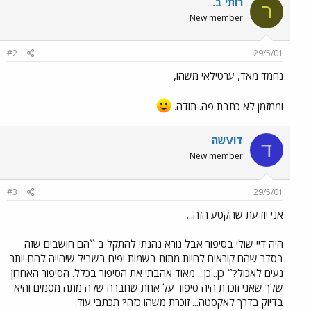
רותי ב.
ר
New member
#2
29/5/01
נחמד מאד, ערטילאי משהו,
וממזמן לא כתבת פה. תודה.
דוVשה
ד
New member
#3
29/5/01
אני יודעת שהקטע הזה...
היה דיי שולי בסיפור אבל נורא נהנתי להתקל ב ``הם חושבים שזה
בסדר שהם קוראים לחיות מתות בשמות יפים בשביל שיהייה להם יותר
נעים לאכול?`` כן...כן... מאוד אהבתי את הסיפור בכלל. הסיפור האחרון
שלך שאני זוכרת היה סיפור על אחת שחברה שלה מתה מסמים והיא
בדיוק בדרך לאקסטה... זוכרת משהו כזה? תכתבי עוד.