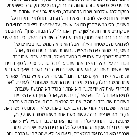
אם אני פשוט אצא… ולא אחזור. וזה בדיוק מה שעשיתי, אבל כשיצאתי,
במקום להגיע לרחוב שמחוץ למסעדה, מצאתי את עצמי עומדת על
שטיח אדום כשאש לוהטת נמצאת בכל מקום, התחלתי להתקדם על
השטיח, בלי ממש להבין מה אני עושה, עד שפגשתי בייצור דוחה ואדום
עם קרניים מחודדות וקלשון שחייך ואמר לי ``כל הכבוד, שרון``. לא הבנתי
מה הדבר הזה רוצה ממני, תהיתי אם יכול להיות שזה השטן, כי ברור שאני
לא מאמינה בשטויות האלה, אבל הוא נראה ממש כמו בציורים של
השטן, רק שהוא לא היה מצוייר… חשבתי שאניי בטח חולמת, אבל
החלטתי לשתף עם אותו ייצור מכוער פעולה, ומייד שאלתי אותו ``כל
הכבוד?? על מה?`` הייצור אמר שמגיע לי מזל טוב, כי סוף כל סוף בחיים
שלי עשיתי משהו רע, הוא אמר שאני היחידה בכל העולם שאף פעם לא
פגעה באף אחד, אף פעם עד היום. ``פגעתי? אני? מתי? במי?`` שאלתי
אותו ממש בבהלה, והרגשתי כבר את הדמעות שעולות לי לעיניים, ``אל
תגידי לי שאת לא יודעת…`` הוא אמר, ``בכלל לא הרגשת ששברת
למישהו את הלב?`` הוא שאל, די מופתע, אבל החיוך מלא השיניים
השחורות שלו גדל וכיסה לו את כל הפרצוף. הבנתי על מה הוא מדבר,
כנראה ששברתי לעמרי את הלב, אבל באמת שלא התכוונתי לעשות את
זה, כל מה שרציתי היה לעשות פעם אחת משהו שטוב בשבילי, רק
שעכשיו כבר התחרטי על זה, והייצור האדום שכבר הספיק ליידע אותי
שקוראים לו השטן והוא אחראי על כל הדברים הרעים שקורים, ואמר
שכרגע הוא מנצח את המלאכים, כי אם אני לא שמה לב יש הרבה יותר