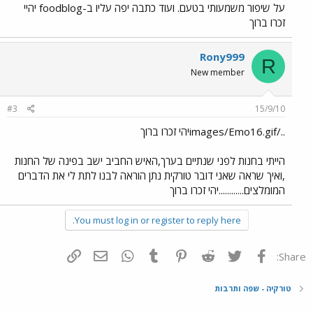
על שיפור משמעותי בטעם. ועוד כתבה יפה עליו ב-foodblog יהיי
זכרו ברוך
Rony999
R
New member
#3
15/9/10
../images/Emo16.gifיהי זכרו ברוך
הייתי בחנות לפני שנתיים בערך,האיש החביב ישב בפינה של החנות
,ואיך שראה שאני דובר טורקית נתן הוראה לבנו לתת לי את הדברים
המומלצים............יהי זכרו ברוך
You must log in or register to reply here.
פייסבוק
Twitter
Reddit
Pinterest
Tumblr
WhatsApp
דואר אלקטרוני
הוסף קישור
Share:
טורקיה - שפה ותרבות