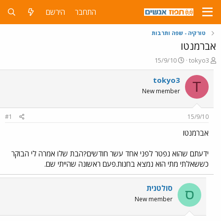
התחבר
הירשם
טורקיה - שפה ותרבות
אברמנטו
פ
פ
15/9/10
tokyo3
ו
ו
ת
ר
tokyo3
T
ח
ס
New member
ה
ם
נ
ב
ו
ת
#1
15/9/10
ש
א
א
ר
אברמנטו
י
ך
ידעתם שהוא נפטר לפני אחד עשר חודשים?הבת שלו אמרה לי הבוקר
כששאלתי מתי הוא נמצא בחנות.פעם ראשונה שהייתי שם.
סולטנית
ס
New member