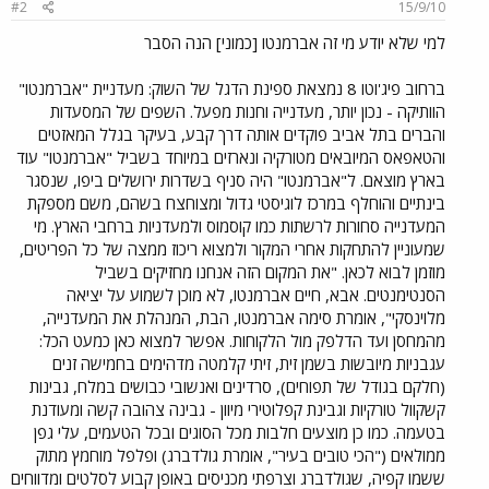
#2
15/9/10
למי שלא יודע מי זה אברמנטו [כמוני] הנה הסבר
ברחוב פיג'וטו 8 נמצאת ספינת הדגל של השוק: מעדניית "אברמנטו"
הוותיקה - נכון יותר, מעדנייה וחנות מפעל. השפים של המסעדות
והברים בתל אביב פוקדים אותה דרך קבע, בעיקר בגלל המאזטים
והטאפאס המיובאים מטורקיה ונארזים במיוחד בשביל "אברמנטו" עוד
בארץ מוצאם. ל"אברמנטו" היה סניף בשדרות ירושלים ביפו, שנסגר
בינתיים והוחלף במרכז לוגיסטי גדול ומצוחצח בשהם, משם מספקת
המעדנייה סחורות לרשתות כמו קוסמוס ולמעדניות ברחבי הארץ. מי
שמעוניין להתחקות אחרי המקור ולמצוא ריכוז ממצה של כל הפריטים,
מוזמן לבוא לכאן. "את המקום הזה אנחנו מחזיקים בשביל
הסנטימנטים. אבא, חיים אברמנטו, לא מוכן לשמוע על יציאה
מלוינסקי", אומרת סימה אברמנטו, הבת, המנהלת את המעדנייה,
מהמחסן ועד הדלפק מול הלקוחות. אפשר למצוא כאן כמעט הכל:
עגבניות מיובשות בשמן זית, זיתי קלמטה מדהימים בחמישה זנים
(חלקם בגודל של תפוחים), סרדינים ואנשובי כבושים במלח, גבינות
קשקוול טורקיות וגבינת קפלוטירי מיוון - גבינה צהובה קשה ומעודנת
בטעמה. כמו כן מוצעים חלבות מכל הסוגים ובכל הטעמים, עלי גפן
ממולאים ("הכי טובים בעיר", אומרת גולדברג) ופלפל מוחמץ מתוק
ששמו קפיה, שגולדברג וצרפתי מכניסים באופן קבוע לסלטים ומדווחים