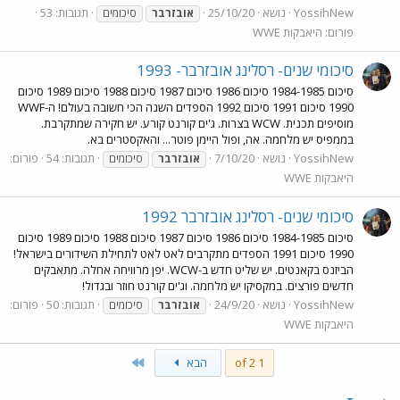
YossihNew
נושא
25/10/20
תגובות: 53
אובזרבר
סיכומים
פורום:
היאבקות WWE
סיכומי שנים- רסלינג אובזרבר- 1993
סיכום 1984-1985 סיכום 1986 סיכום 1987 סיכום 1988 סיכום 1989 סיכום
1990 סיכום 1991 סיכום 1992 הספדים השנה הכי חשובה בעולם! ה-WWF
מוסיפים תכנית. WCW בצרות. ג'ים קורנט קורע. יש חקירה שמתקרבת.
בממפיס יש מלחמה. אה, ופול היימן פוטר... והאקסטרים בא.
YossihNew
נושא
7/10/20
תגובות: 54
פורום:
אובזרבר
סיכומים
היאבקות WWE
סיכומי שנים- רסלינג אובזרבר 1992
סיכום 1984-1985 סיכום 1986 סיכום 1987 סיכום 1988 סיכום 1989 סיכום
1990 סיכום 1991 הספדים מתקרבים לאט לאט לתחילת השידורים בישראל!
הביזנס בקאנטים. יש שליט חדש ב-WCW. יפן מרוויחה אחלה. מתאבקים
חדשים פורצים. במקסיקו יש מלחמה. וג'ים קורנט חוזר ובגדול!
YossihNew
נושא
24/9/20
תגובות: 50
פורום:
אובזרבר
סיכומים
היאבקות WWE
Last
1 of 2
הבא