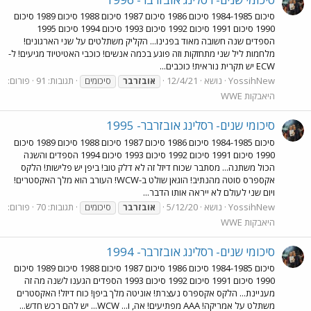
סיכום 1984-1985 סיכום 1986 סיכום 1987 סיכום 1988 סיכום 1989 סיכום
1990 סיכום 1991 סיכום 1992 סיכום 1993 סיכום 1994 סיכום 1995
הספדים שנה חשובה מאוד בפנינו... הקליק משתלטים על שני הארגונים!
מלחמות ליל שני מתחזקות וזה פוגע בכמה אנשים! כוכבי האטיטיוד מגיעים! ל-
ECW יש תקרית נוראית! כוכבים...
YossihNew
נושא
12/4/21
תגובות: 91
פורום:
אובזרבר
סיכומים
היאבקות WWE
סיכומי שנים- רסלינג אובזרבר- 1995
סיכום 1984-1985 סיכום 1986 סיכום 1987 סיכום 1988 סיכום 1989 סיכום
1990 סיכום 1991 סיכום 1992 סיכום 1993 סיכום 1994 הספדים והשנה
הכול משתנה... מסתבר שכוח דיזל זה לא דלק טוב! ביפן יש פלישות! הלקס
אקספרס סוטה מהנתיב! הוגאן שולט ב-WCW! העורב הוא מלך האקסטרים!
ויום שני לעולם לא ייראה אותו הדבר...
YossihNew
נושא
5/12/20
תגובות: 70
פורום:
אובזרבר
סיכומים
היאבקות WWE
סיכומי שנים- רסלינג אובזרבר- 1994
סיכום 1984-1985 סיכום 1986 סיכום 1987 סיכום 1988 סיכום 1989 סיכום
1990 סיכום 1991 סיכום 1992 סיכום 1993 הספדים הגענו לשנה מה זה
מעניינת... הלקס אקספרס נעצרת! אוניטה מלך ביפן! כוח דיזל! האקסטרים
משתלט על אמריקה! AAA מפתיעים! אה, ו... WCW... יש להם רכש חדש...