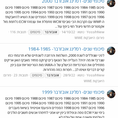
סיכומי שנים- רסלינג אובזרבר 2000
סיכום 1984-1985 סיכום 1986 סיכום 1987 סיכום 1988 סיכום 1989 סיכום
1990 סיכום 1991 סיכום 1992 סיכום 1993 סיכום 1994 סיכום 1995 סיכום
1996 סיכום 1997 סיכום 1998 סיכום 1999 הספדים שנת השיא להיאבקות!
ה-WWF עם הקרבות הכי טובים! WCW מחסלת את עצמה! ECW נלחמת מול
אקסטרים חדש! פיצול הזוי ביפן! עוד...
YossihNew
נושא
14/10/22
תגובות: 116
אובזרבר
סיכומים
פורום:
היאבקות WWE
סיכומי שנים- רסלינג אובזרבר- 1984-1985
לפני שצוללים לשנת 2000, השלמות והרחבה לשנתיים שלא תרגמתי כמו
שצריך! אז מה יהיה? העלייה של הוגאן! ג'ים קרוקט מחזיר מאבק! הואן אריקים
מתחילים את הטרגדיות! הכישלון של ה-AWA! מות הטריטוריות! וגם ביפן
קורים דברים! ושימו לב... חסרות כמה מהדורות.
YossihNew
נושא
28/9/22
תגובות: 23
פורום:
אובזרבר
סיכומים
היאבקות WWE
סיכומי שנים- רסלינג אובזרבר 1999
סיכום 1984-1985 סיכום 1986 סיכום 1987 סיכום 1988 סיכום 1989 סיכום
1990 סיכום 1991 סיכום 1992 סיכום 1993 סיכום 1994 סיכום 1995 סיכום
1996 סיכום 1997 סיכום 1998 הספדים והפעם! אטיטיוד בשיאו! מעברים
בימי שני! ECW טסה ונופלת! ביפן יש אמני לחימה! אנשים חשובים הולכים
לעולמם! ותאונה אחת שלעולם לא...