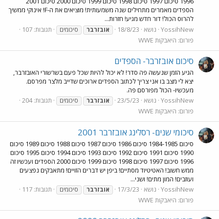
1996 סיכום 1997 סיכום 1998 סיכום 1999 סיכום 2000 סיכום 2001
הספדים מאמרים מתחילים שנה משמעותית! מוציאים את ה-F! אינוקי ממשיך
להרוס הכול! דור חדש מגיע! חזרות...
YossihNew
נושא
18/8/23
תגובות: 107
אובזרבר
סיכומים
פורום:
היאבקות WWE
סיכום אובזרבר- הספדים
הגיע הזמן שנעשה פה סדר! לא יכול להיות שכל פעם בשרשורי האובזרבר,
יצא לי מצב בו אני צריך לכתוב הספדים ארוכים שדייב מלצר מפרסם.
מעכשיו- הכול מפורסם פה.
YossihNew
נושא
23/5/23
תגובות: 204
אובזרבר
סיכומים
פורום:
היאבקות WWE
סיכומי שנים- רסלינג אובזרבר 2001
סיכום 1984-1985 סיכום 1986 סיכום 1987 סיכום 1988 סיכום 1989 סיכום
1990 סיכום 1991 סיכום 1992 סיכום 1993 סיכום 1994 סיכום 1995 סיכום
1996 סיכום 1997 סיכום 1998 סיכום 1999 סיכום 2000 הספדים ועכשיו זה
ממש חשוב! האטיטיוד מסתיים! ביפן יש דברים הזויים! מתאבקים נפצעים
ועוזבים! המון מתים! ושני...
YossihNew
נושא
17/3/23
תגובות: 117
אובזרבר
סיכומים
פורום:
היאבקות WWE