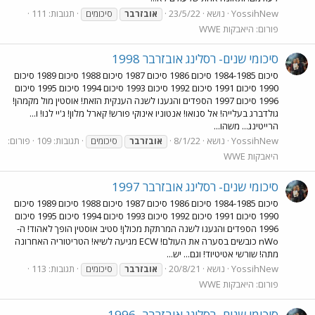
YossihNew
נושא
23/5/22
תגובות: 111
אובזרבר
סיכומים
פורום:
היאבקות WWE
סיכומי שנים- רסלינג אובזרבר 1998
סיכום 1984-1985 סיכום 1986 סיכום 1987 סיכום 1988 סיכום 1989 סיכום
1990 סיכום 1991 סיכום 1992 סיכום 1993 סיכום 1994 סיכום 1995 סיכום
1996 סיכום 1997 הספדים והגענו לשנה הענקית הזאת! אוסטין מול מקמהן!
גולדברג בעלייה! אל סנואו! אנטוניו אינוקי פורש! קארל מלון! ג'יי לנו! ו...
הרייטינג... משהו...
YossihNew
נושא
8/1/22
תגובות: 109
פורום:
אובזרבר
סיכומים
היאבקות WWE
סיכומי שנים- רסלינג אובזרבר 1997
סיכום 1984-1985 סיכום 1986 סיכום 1987 סיכום 1988 סיכום 1989 סיכום
1990 סיכום 1991 סיכום 1992 סיכום 1993 סיכום 1994 סיכום 1995 סיכום
1996 הספדים והגענו לשנה המרתקת מכולן! סטיב אוסטין הופך לאהוד! ה-
nWo כובשים בסערה את העולם! ECW מגיעה לשיא! הטריטוריה האחרונה
מתה! שורשי אטיטיוד! וגם... יש...
YossihNew
נושא
20/8/21
תגובות: 113
אובזרבר
סיכומים
פורום:
היאבקות WWE
סיכומי שנים- רסלינג אובזרבר- 1996