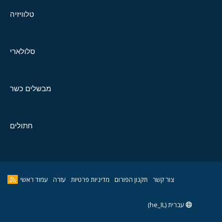
טלוויזיה
סלולארי
מבשלים כשר
חתולים
צור קשר
תקנון הפורום
מדיניות פרטיות
עזרה
עמוד ראשי
עברית (he_IL)