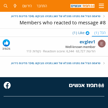
התחבר
הירשם
טראמפ הציל את נתניהו מהכלא של האג.נתניהו מבוקש ב124 מדינות כידוע.
Members who reacted to message #8
הכל
(1)
Like
(1)
evglev1
E
Well-known member
3/6/26
הודעות
63,727
6,344
Reaction score
נקודות
113
טראמפ הציל את נתניהו מהכלא של האג.נתניהו מבוקש ב124 מדינות כידוע.