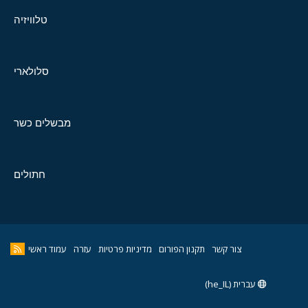
טלוויזיה
סלולארי
מבשלים כשר
חתולים
צור קשר
תקנון הפורום
מדיניות פרטיות
עזרה
עמוד ראשי
עברית (he_IL)