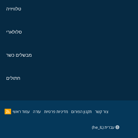
טלוויזיה
סלולארי
מבשלים כשר
חתולים
צור קשר
תקנון הפורום
מדיניות פרטיות
עזרה
עמוד ראשי
עברית (he_IL)