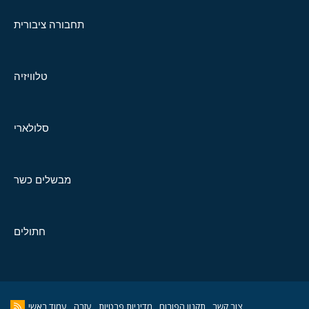
תחבורה ציבורית
טלוויזיה
סלולארי
מבשלים כשר
חתולים
צור קשר
תקנון הפורום
מדיניות פרטיות
עזרה
עמוד ראשי