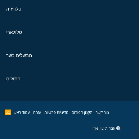
טלוויזיה
סלולארי
מבשלים כשר
חתולים
צור קשר
תקנון הפורום
מדיניות פרטיות
עזרה
עמוד ראשי
עברית (he_IL)