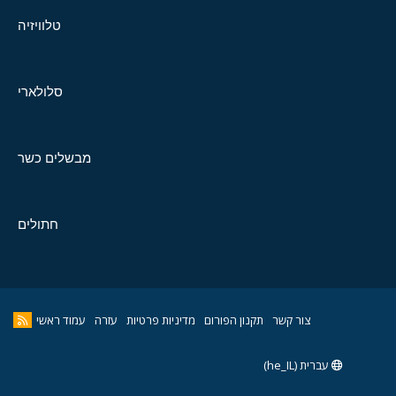
טלוויזיה
סלולארי
מבשלים כשר
חתולים
צור קשר
תקנון הפורום
מדיניות פרטיות
עזרה
עמוד ראשי
עברית (he_IL)