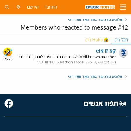
התחבר
הירשם
אלוהים הורג עוד בחור מאד מאד דתי
Members who reacted to message #12
הכל
(1)
Haha
(1)
eקא זו או
Well-known member
·
27
·
מתגורר ב-
ה-סיטי, לונדון, דירת חדר
1/6/26
הודעות
3,733
736
Reaction score
נקודות
113
אלוהים הורג עוד בחור מאד מאד דתי