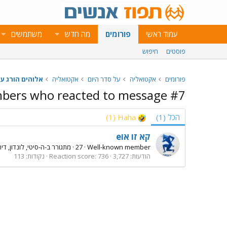
עמוד ראשי
פורומים
מה חדש
משתמשים
פוסטים
חיפוש
פורומים
אקטואליה
על סדר היום
אקטואליה
אלוהים הורג ע
ers who reacted to message #7
הכל
(1)
Haha
(1)
eקא זו או
Well-known member
·
27
·
מתגורר ב-
ה-סיטי, לונדון, ד
הודעות
3,727
736
Reaction score
נקודות
113