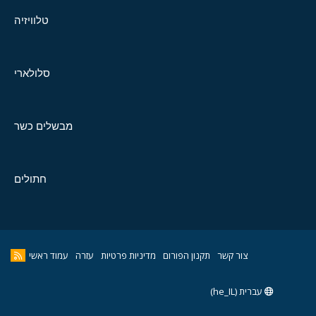
טלוויזיה
סלולארי
מבשלים כשר
חתולים
צור קשר
תקנון הפורום
מדיניות פרטיות
עזרה
עמוד ראשי
עברית (he_IL)