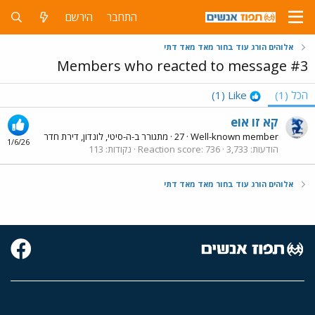
התחבר
הירשם
אלוהים הורג עוד בחור מאד מאד דתי
Members who reacted to message #3
הכל
(1)
Like
(1)
eקא זו או
Well-known member
·
27
·
מתגורר ב-
ה-סיטי, לונדון, דירת חדר
1/6/26
הודעות
3,733
736
Reaction score
נקודות
113
אלוהים הורג עוד בחור מאד מאד דתי