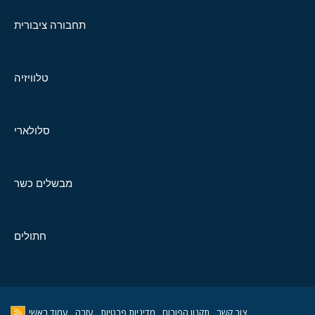
תחבורה ציבורית
טלוויזיה
סלולארי
מבשלים כשר
חתולים
צור קשר
תקנון הפורום
מדיניות פרטיות
עזרה
עמוד ראשי