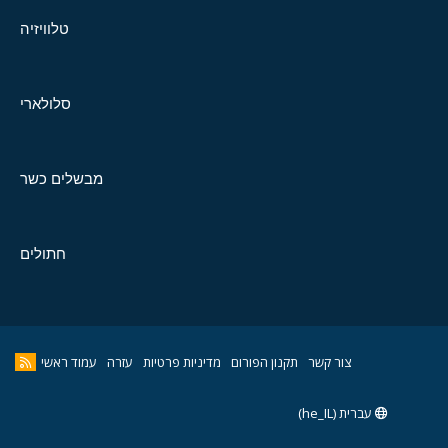
טלוויזיה
סלולארי
מבשלים כשר
חתולים
צור קשר
תקנון הפורום
מדיניות פרטיות
עזרה
עמוד ראשי
עברית (he_IL)