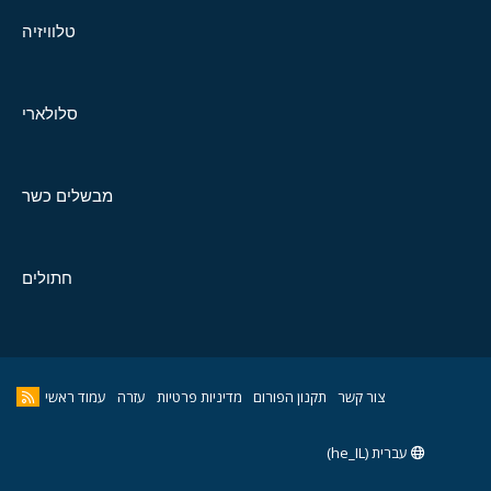
טלוויזיה
סלולארי
מבשלים כשר
חתולים
צור קשר
תקנון הפורום
מדיניות פרטיות
עזרה
עמוד ראשי
עברית (he_IL)