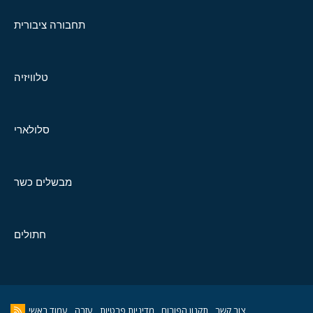
תחבורה ציבורית
טלוויזיה
סלולארי
מבשלים כשר
חתולים
צור קשר
תקנון הפורום
מדיניות פרטיות
עזרה
עמוד ראשי