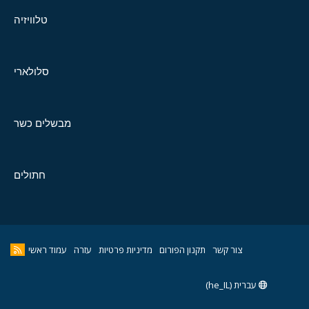
טלוויזיה
סלולארי
מבשלים כשר
חתולים
צור קשר
תקנון הפורום
מדיניות פרטיות
עזרה
עמוד ראשי
עברית (he_IL)