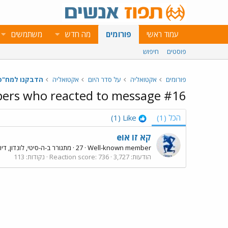
עמוד ראשי
פורומים
מה חדש
משתמשים
פוסטים
חיפוש
פורומים
אקטואליה
על סדר היום
אקטואליה
rs who reacted to message #16
הכל
(1)
Like
(1)
eקא זו או
Well-known member
·
27
·
מתגורר ב-
ה-סיטי, לונדון, ד
הודעות
3,727
736
Reaction score
נקודות
113