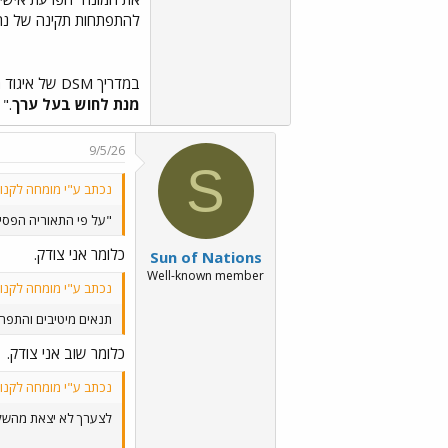
להתפתחות תקינה של נרקיס
במדריך DSM של איגוד הפסיכיאטרים, מתואר בעל ההפרעה כאדם בעל דימוי עצמי שברירי ה
מנת לחוש בעל ערך
."
9/5/26
S
נכתב ע"י מומחה לקנונ
"על פי התאוריה הפסיכ
כלומר אני צודק.
Sun of Nations
Well-known member
נכתב ע"י מומחה לקנונ
תנאים מיטיבים והתפח
כלומר שוב אני צודק.
נכתב ע"י מומחה לקנונ
לצערך לא יצאת מהשלב