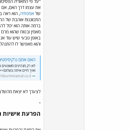
"על פי התאוריה הפסיכוא
את עצמו דרך האם, אם הה
של
אמפתיה
, הוא ראה ב
התכווננות אוהבת של ההו
ברמה אותה הוא יכול להכ
מאמין ובטוח שהוא מרכז 
באופן טבעי שיש עוד אנש
והוא מאפשר לו להתנהל ב
האם אתם נרקיסיסטים 
לא רק מנהיגים משוגעים מ
ואיך חיים איתה בשלום>>
hiburimnamal.co.il
לצערך לא יצאת מהשלב ה
"
הפרעת אישיות נר
את המונח “הפרעת אישיות