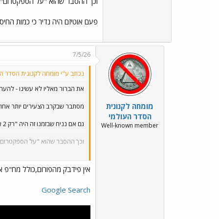
וכך ההסבר שהוא "על הספקטרום" ה
פעם אוטיזם היה נדיר כי כמות החיס
7/5/26
נכתב ע"י מומחה לקנונית הסדר הע
את הברור מאליו לא עשינו - להערי
מומחה לקנונית
מסתבר שבקרב הצעירים יותר אחוז האוט
הסדר העולמי
גם אם נניח שבזמנו זה היה "רק 2 אחוז" עדיין זה המון.
Well-known member
וכך ההסבר שהוא "על הספקטרום" 
פעם אוטיזם היה נדיר כי כמות החי
אין פידבק מהפורום,כולל מח"פ אנ
Google Search