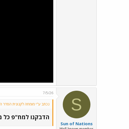
7/5/26
S
נכתב ע"י מומחה לקנונית הסדר הע
הדבקנו למח"פ כל מי
Sun of Nations
Well-known member