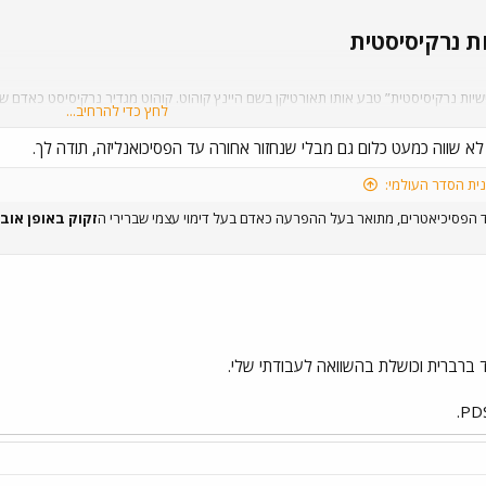
 נרקיסיסטית​
יות נרקיסיסטית” טבע אותו תאורטיקן בשם היינץ קוהוט. קוהוט מגדיר נרקיסיסט כאדם
לחץ כדי להרחיב...
יח לפתח בסיס פנימי יציב, וערך עצמי ירוד לכן הוא זקוק תמידית לאישור וחיזוקים מהסביבה
 לא שווה כמעט כלום גם מבלי שנחזור אחורה עד הפסיכואנליזה, תודה לך.
ית הסדר העולמי:
זקוק באופן אוב
ד ברברית וכושלת בהשוואה לעבודתי שלי.