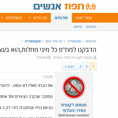
עמוד ראשי
פורומים
מה חדש
משתמשים
פוסטים
חיפוש
פורומים
אקטואליה
על סדר היום
אקטואליה
הדבקנו למח"פ כל מיני מחלות,הוא בעצ
פ
פ
מומחה לקנונית הסדר העולמי
7/5/26
ו
ו
1
2
3
הבא
ת
ר
ח
ס
ה
ם
7/5/26
נ
ב
את הברור מאליו לא עשינו - להערי
ו
ת
ש
א
א
ר
מסתבר שבקרב הצעירים יותר אחוז האוט
י
מומחה לקנונית
ך
גם אם נניח שבזמנו זה היה "רק 2 אחוז" עדיין זה המון.
הסדר העולמי
Well-known member