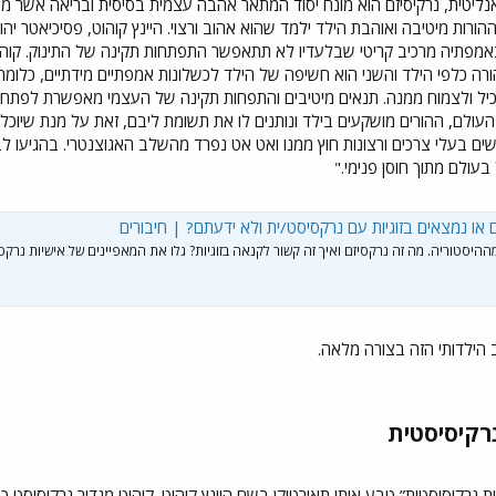
נליטית, נרקיסיזם הוא מונח יסוד המתאר אהבה עצמית בסיסית ובריאה אשר מי
ורות מיטיבה ואוהבת הילד ילמד שהוא אהוב ורצוי. היינץ קוהוט, פסיכיאטר יה
אמפתיה מרכיב קריטי שבלעדיו לא תתאפשר התפתחות תקינה של התינוק. קוהו
רה כלפי הילד והשני הוא חשיפה של הילד לכשלונות אמפתיים מידתיים, כלומ
יל ולצמוח ממנה. תנאים מיטיבים והתפחות תקינה של העצמי מאפשרת לפתח נרק
העולם, ההורים מושקעים בילד ונותנים לו את תשומת ליבם, זאת על מנת שיוכל ל
ים בעלי צרכים ורצונות חוץ ממנו ואט אט נפרד מהשלב האגוצנטרי. בהגיעו לב
עולם מתוך חוסן פנימי."
או נמצאים בזוגיות עם נרקסיסט/ית ולא ידעתם? | חיבורים
ההיסטוריה. מה זה נרקסיזם ואיך זה קשור לקנאה בזוגיות? גלו את המאפיינים של אישיות נרק
ילדותי הזה בצורה מלאה.
קיסיסטית​
 נרקיסיסטית” טבע אותו תאורטיקן בשם היינץ קוהוט. קוהוט מגדיר נרקיסיסט