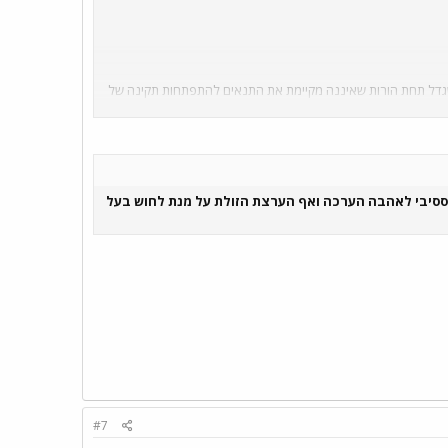
 שגדל תחת הורות שאיננה מקיימת את התנאים להתפתחות תקינה של
.
ססיבי לאהבה הערכה ואף הערצת הזולת על מנת לחוש בעל
#7