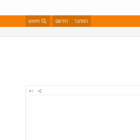
התחבר
הירשם
חיפוש
#1