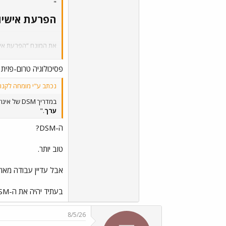
"
הפרעת אישיות
את המונח “הפרעת איש
נרקיסיזם בריא, לא הצל
פסיכולוגיה טרום-פזית
נכתב ע"י מומחה לקנונ
במדריך DSM של איגוד הפסיכיאטרים, מתואר בעל ההפרעה כאדם בעל דימוי עצמי שברירי ה
ערך
."
ה-DSM?
טוב יותר.
אבל עדיין עבודה מאו
בעתיד יהיה את ה-PDSM.
8/5/26