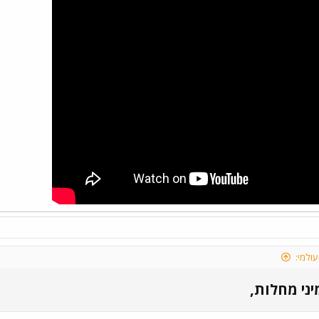
ולמי:
ני מחלות,​