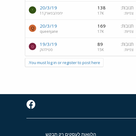
תגובות
138
20/3/19
י
צפיות
17K
יחפהבפארק11
תגובות
169
20/3/19
Q
צפיות
17K
queenjane
תגובות
89
19/3/19
ס
צפיות
15K
סטילהוק
You must log in or register to post here.
הלוואות לעסקים רק תבקש