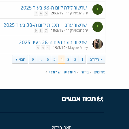
שרשור לילה ליום ה-38 בעיר 2025
י
יחפהבפארק11
20/3/19
7
6
5
שרשור ערב + תכנית ליום ה-38 בעיר 2025
י
יחפהבפארק11
19/3/19
9
8
7
שרשור בוקר היום ה-38 בעיר 2025
19/3/19
Maybe Mary
5
4
3
הקודם
1
2
3
4
5
6
…
9
הבא
פורומים
בידור
ריאליטי ישראלי
האח הגדול