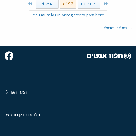
Last
First
הקודם
2 of 9
הבא
You must log in or register to post here.
ריאליטי ישראלי
האח הגדול
הלוואות רק תבקש