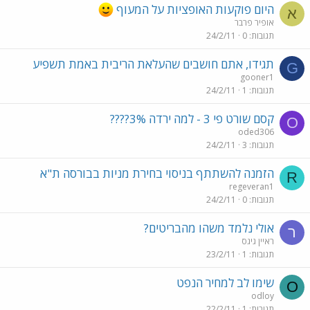
היום פוקעות האופציות על המעוף
א
אופיר פרבר
תגובות
0
24/2/11
תגידו, אתם חושבים שהעלאת הריבית באמת תשפיע
G
gooner1
תגובות
1
24/2/11
קסם שורט פי 3 - למה ירדה 3%????
O
oded306
תגובות
3
24/2/11
הזמנה להשתתף בניסוי בחירת מניות בבורסה ת"א
R
regeveran1
תגובות
0
24/2/11
אולי נלמד משהו מהבריטים?
ר
ראיין גיגס
תגובות
1
23/2/11
שימו לב למחיר הנפט
O
odloy
תגובות
1
22/2/11