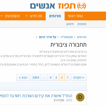
עמוד ראשי
פורומים
מה חדש
משתמשים
פוסטים
חיפוש
פורומים
אקטואליה
על סדר היום
תחבורה ציבורית
ברוכים הבאים לפורום תחבורה ציבורית!
הפורום עוסק בכל הרבדים הקשורים לתחבורה הציבורית בארץ ובעולם: ציוד ני
סיטיפס, קווים וכו' וכו')
אתם מוזמנים להעלות נושאים לדיון, החל במחירי הנסיעה באוטובוסים וכ
הקודם
1
2
3
4
…
2954
הבא
הות"ל אישרה את קידום הארכת M1 עד למסילה המזרחית
D
21/7/26
d1f2