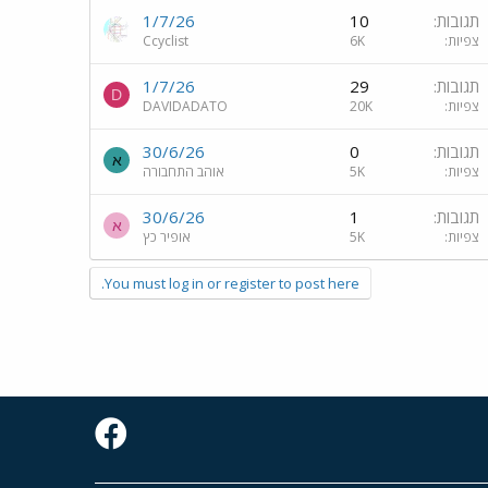
תגובות
10
1/7/26
צפיות
6K
Ccyclist
תגובות
29
1/7/26
D
צפיות
20K
DAVIDADATO
תגובות
0
30/6/26
א
צפיות
5K
אוהב התחבורה
תגובות
1
30/6/26
א
צפיות
5K
אופיר כץ
You must log in or register to post here.