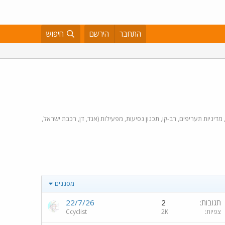
התחבר
הירשם
חיפוש
מדיניות תעריפים, רב-קו, תכנון נסיעות, מפעילות (אגד, דן, רכבת ישראל,
מסננים
תגובות
2
22/7/26
צפיות
2K
Ccyclist