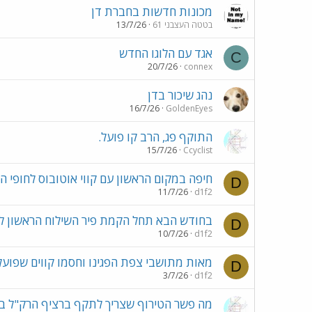
מכונות חדשות בחברת דן
בטטה העצבני 61
13/7/26
אגד עם הלוגו החדש
C
20/7/26
connex
נהג שיכור בדן
16/7/26
GoldenEyes
התוקף פג, הרב קו פועל.
15/7/26
Ccyclist
חיפה במקום הראשון עם קווי אוטובוס לחופי הי
D
11/7/26
d1f2
בחודש הבא תחל הקמת פיר השילוח הראשון לקו 
D
10/7/26
d1f2
מאות מתושבי צפת הפגינו וחסמו קווים שפוע
D
3/7/26
d1f2
מה פשר הטירוף שצריך לתקף ברציף הרק"ל בק