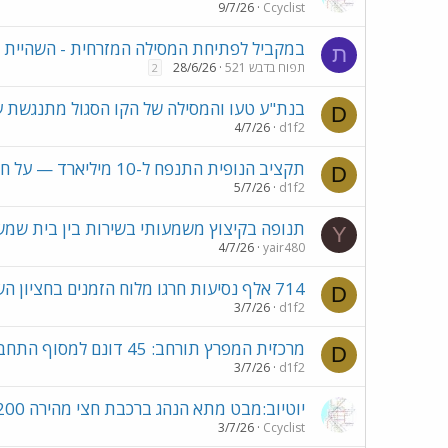
9/7/26
Ccyclist
במקביל לפתיחת המסילה המזרחית - השהיית 
ת
תפוח בדבש 521
28/6/26
2
בנת"ע טעו והמסילה של הקו הסגול מתנגשת עם
D
4/7/26
d1f2
תקציב הנופית התנפח ל-10 מיליארד — על חשבון נת"צים ושיפור הקישוריות
D
5/7/26
d1f2
תנופה בקיצוץ משמעותי בשירות בין בית שמש 
Y
4/7/26
yair480
714 אלף נסיעות חרגו מלוח הזמנים בחציון השני של 2025
D
3/7/26
d1f2
מרכזית המפרץ תורחב: 45 דונם למסוף התחבורה הגדול בארץ
D
3/7/26
d1f2
יוטיוב:מבט מתא הנהג ברכבת חצי מהירה 200 קמ"ש מיוסטון עד ווטפורד ג'אנקשן
3/7/26
Ccyclist