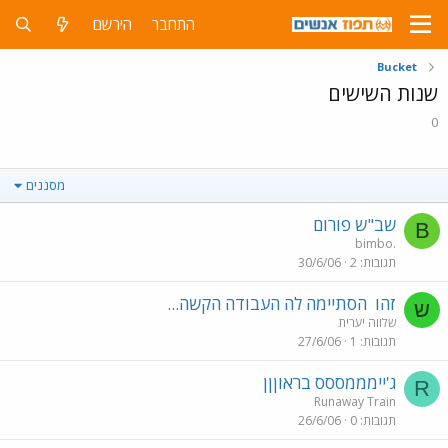
התחבר
הירשם
Bucket
שנות השישים
0
מסננים
שב"ש פורום
B
bimbo.
תגובות
2
30/6/06
זהו
הסתיימה לה העבודה הקשה...
ש
שלווה יערית
תגובות
1
27/6/06
ג'יימממססס בראוןןן
R
Runaway Train
תגובות
0
26/6/06