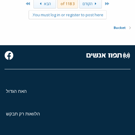
Last
First
הקודם
3 of 118
הבא
You must log in or register to post here.
Bucket
האח הגדול
הלוואות רק תבקש