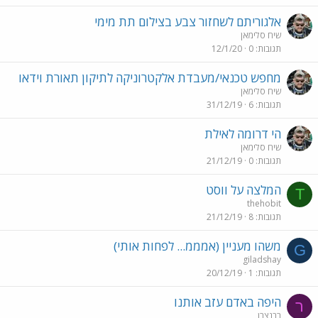
אלגוריתם לשחזור צבע בצילום תת מימי
שיח סלימאן
תגובות
0
12/1/20
מחפש טכנאי/מעבדת אלקטרוניקה לתיקון תאורת וידאו
שיח סלימאן
תגובות
6
31/12/19
הי דרומה לאילת
שיח סלימאן
תגובות
0
21/12/19
המלצה על ווסט
T
thehobit
תגובות
8
21/12/19
משהו מעניין (אמממ... לפחות אותי)
G
giladshay
תגובות
1
20/12/19
היפה באדם עזב אותנו
ר
רבנצרן