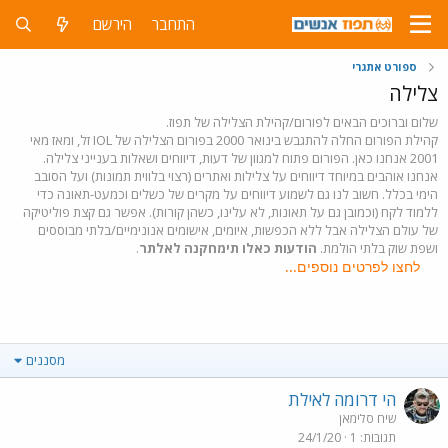
התחבר
הירשם
ספורט אתגרי
צלילה
שלום וברוכים הבאים לפורום/קהילת הצלילה של תפוז.
קהילת הפורום החלה להתגבש בינואר 2000 בפורום הצלילה של IOL זל, ומאז מאי
2001 אנחנו כאן. הפורום פתוח למגוון של דעות, דיווחים ושאלות בענייני צלילה.
אנחנו אוהבים במיוחד דיווחים על צלילות ואתרים (רצוי בלווית תמונות) ועל הסובב
הימי בכלל. חשוב לנו גם לשמוע דיווחים על מקרים של כשלים וכמעט-תאונה כדי
ללמוד לקח (וכמובן גם על תאונות, לא עלינו, כשהן קורות). אפשר גם קצת פוליטיקה
של עולם הצלילה אבל ללא הכפשות, איומים, אישומים אנונימיים/בלתי מבוססים
ושפת שוק בלתי הולמת.
הודעות כאלו תימחקנה לאלתר
.
לחצו לפרטים נוספים...
מסננים
הי דרומה לאילת
שיח סלימאן
תגובות
1
24/1/20