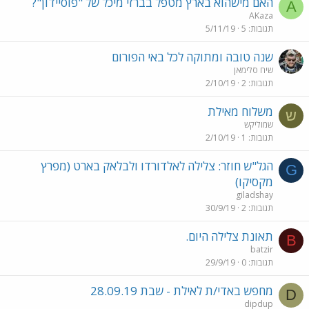
האם מישהוא בארץ מטפל בברזי מיכל של "פוסיידון"?
A
AKaza
תגובות
5
5/11/19
שנה טובה ומתוקה לכל באי הפורום
שיח סלימאן
תגובות
2
2/10/19
משלוח מאילת
ש
שמוליקש
תגובות
1
2/10/19
הגל"ש חוזר: צלילה לאלדורדו ולבלאק בארט (מפרץ
G
מקסיקו)
giladshay
תגובות
2
30/9/19
תאונת צלילה היום.
B
batzir
תגובות
0
29/9/19
מחפש באדי/ת לאילת - שבת 28.09.19
D
dipdup