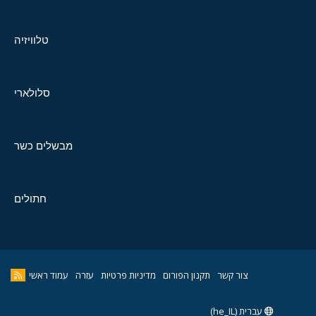
טלוויזיה
סלולארי
מבשלים כשר
חתולים
צור קשר
תקנון הפורום
מדיניות פרטיות
עזרה
עמוד ראשי
עברית (he_IL)