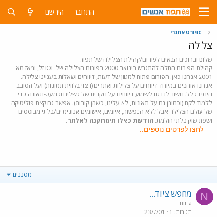
התחבר
הירשם
ספורט אתגרי
צלילה
שלום וברוכים הבאים לפורום/קהילת הצלילה של תפוז.
קהילת הפורום החלה להתגבש בינואר 2000 בפורום הצלילה של IOL זל, ומאז מאי
2001 אנחנו כאן. הפורום פתוח למגוון של דעות, דיווחים ושאלות בענייני צלילה.
אנחנו אוהבים במיוחד דיווחים על צלילות ואתרים (רצוי בלווית תמונות) ועל הסובב
הימי בכלל. חשוב לנו גם לשמוע דיווחים על מקרים של כשלים וכמעט-תאונה כדי
ללמוד לקח (וכמובן גם על תאונות, לא עלינו, כשהן קורות). אפשר גם קצת פוליטיקה
של עולם הצלילה אבל ללא הכפשות, איומים, אישומים אנונימיים/בלתי מבוססים
ושפת שוק בלתי הולמת.
הודעות כאלו תימחקנה לאלתר
.
לחצו לפרטים נוספים...
מסננים
מחפש ציוד...
N
nir a
תגובות
1
23/7/01