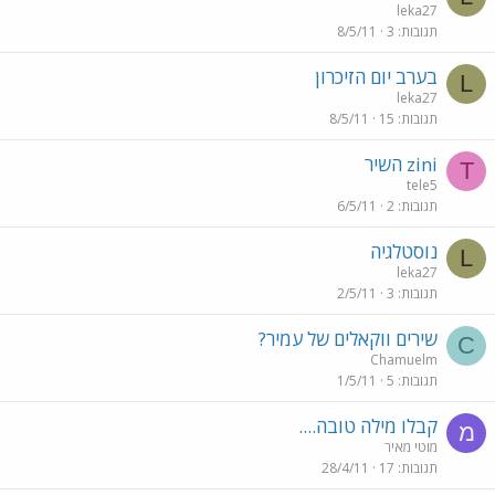
leka27
תגובות
3
8/5/11
בערב יום הזיכרון
L
leka27
תגובות
15
8/5/11
zini השיר
T
tele5
תגובות
2
6/5/11
נוסטלגיה
L
leka27
תגובות
3
2/5/11
שירים ווקאלים של עמיר?
C
Chamuelm
תגובות
5
1/5/11
קבלו מילה טובה....
מ
מוטי מאיר
תגובות
17
28/4/11