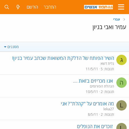
התחבר
הירשם
עברי
עמיר ואבי בניון
מסננים
השיר הפותח של הדלקת המשואות שכתב עמיר בניון!
ג
גלית דשא
תגובות
5
11/5/11
אנו מכריזים בזאת ....
ה
הנהלת הפורומים
תגובות
2
10/5/11
מה אומרים על "קהלת"? אני
L
leka27
תגובות
2
8/5/11
זוכרים את הנופלים
L