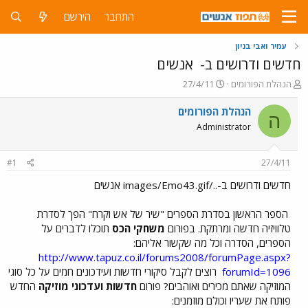
התחבר
הירשם
עמיר ואבי בניון
חדשים ודרושים ב-
אנשים
פ
פ
הנהלת הפורומים
27/4/11
ו
ו
ת
ר
הנהלת הפורומים
ה
ח
ס
Administrator
ה
ם
נ
ב
ו
ת
#1
27/4/11
ש
א
א
ר
חדשים ודרושים ב-../images/Emo43.gif אנשים
י
ך
הספר הראשון בסדרת הספרים "שיר של אש וקרח" הפך לסדרת
טלוויזיה חדשה ומרתקת. בפורום
משחקי הכס
תוכלו לדברים על
הספרים, הסדרה וכל מה שקשור אליהם:
http://www.tapuz.co.il/forums2008/forumPage.aspx?
forumId=1096
רוצים לקבל סיקורי חדשות ועידכונים חמים על כל סוגי
המוזיקה שאתם מכירים ואוהבים? פורום
חדשות ועדכוני מוזיקה
החדש
פותח את שעריו וכולם מוזמנים: