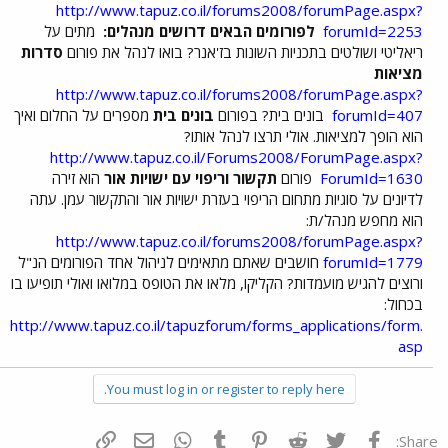
http://www.tapuz.co.il/forums2008/forumPage.aspx?
forumId=2253
לפורומים הבאים דרושים מנהלים:
מתים על
ריאליטי ושולטים בתכניות השונות בז'אנר? בואו לנהל את פורום
סדרות
מציאות
http://www.tapuz.co.il/forums2008/forumPage.aspx?
forumId=407
בונים בית? בפורום
בונים בית
מספרים על החלום ואיך
הוא הופך למציאות. אולי תרצו לנהל אותו?
http://www.tapuz.co.il/Forums2008/ForumPage.aspx?
ForumId=1630
פורום
תקשור וריפוי עם ישויות אור
הוא זירה
לדיונים על סוגיות מתחום הריפוי בעזרת ישויות אור והתקשור עמן. עתה
הוא מחפש מנהל/ת:
http://www.tapuz.co.il/forums2008/forumPage.aspx?
forumId=1779
חושבים שאתם מתאימים לניהול אחד הפורומים הנ"ל
ורוצים להגיש מועמדות? הקליקו, מלאו את הטופס במלואו ואולי תופיעו בו
בכחול:
http://www.tapuz.co.il/tapuzforum/forms_applications/form.
asp
You must log in or register to reply here.
פייסבוק
Twitter
Reddit
Pinterest
Tumblr
WhatsApp
דואר אלקטרוני
הוסף קישור
Share: