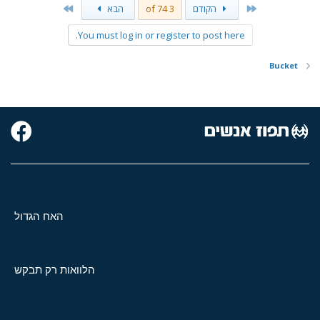
Last
First
הקודם
3 of 74
הבא
You must log in or register to post here.
Bucket
האח הגדול
הלוואות רק תבקש