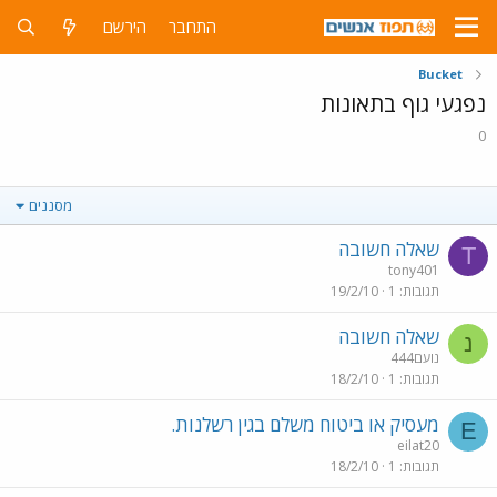
התחבר
הירשם
Bucket
נפגעי גוף בתאונות
0
מסננים
שאלה חשובה
T
tony401
תגובות
1
19/2/10
שאלה חשובה
נ
נועם444
תגובות
1
18/2/10
מעסיק או ביטוח משלם בגין רשלנות.
E
eilat20
תגובות
1
18/2/10