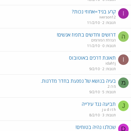
קרע בגיד=אחוזי נכות?
I
iverson12
תגובות
2
11/2/10
דרושים וחדשים בתפוז אנשים!
ה
הנהלת הפורומים
תגובות
0
11/2/10
תאונת דרכים באוטובוס
I
idah1j
תגובות
2
9/2/10
בעיה בנושא של נפגעת בחדר מדרגות.
מ
מ ה 2
תגובות
5
9/2/10
תביעה נגד עירייה
J
j u d i t h
תגובות
3
8/2/10
שכולנו נהיה בטוחים!
D