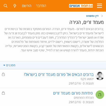
התחבר
הירשם
דין ומשפט
מעמד זרים, הגירה
;ברוכים הבאים לפורום - מעמד זרים, הגירה. הפורום מתמקד בסוגיות של כניסת זרים
לישראל ומעמד זרים בישראל. ניתן לדון בנושאים כמו: מתן מעמד לבן/בת זוג זר/ה של
אזרח או תושב ישראלי ("ההליך המדורג"), ויזות לעובדים זרים ומומחים, הארכה או
החלפה של אשרה, רישום נישואין, רישום ילדים, איחוד משפחות של פלסטינים
הנשואים לישראלים, בקשות התאזרחות של תושבי קבע, בקשות הומניטאריות, עלייה
הוכחת יהדות, מעמד להורה קשיש או הורה לחייל, שינוי מצב אישי ועוד.
מסננים
נ
ברוכים הבאים אל פורום מעמד זרים בישראל!
ע
יהושע פקס
תגובות
0
29/12/16
ו
ל
נ
פתיחת פורום מעמד זרים
ה
ע
הנהלת הפורומים
תגובות
0
29/12/16
ו