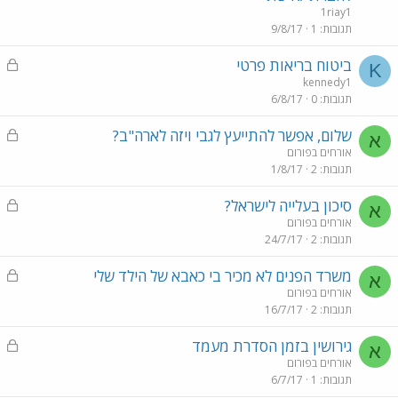
ו
1riay1
ל
תגובות
1
9/8/17
נ
ביטוח בריאות פרטי
K
ע
kennedy1
תגובות
0
6/8/17
ו
ל
נ
שלום, אפשר להתייעץ לגבי ויזה לארה"ב?
א
ע
אורחים בפורום
תגובות
2
1/8/17
ו
ל
נ
סיכון בעלייה לישראל?
א
ע
אורחים בפורום
תגובות
2
24/7/17
ו
ל
נ
משרד הפנים לא מכיר בי כאבא של הילד שלי
א
ע
אורחים בפורום
תגובות
2
16/7/17
ו
ל
נ
גירושין בזמן הסדרת מעמד
א
ע
אורחים בפורום
תגובות
1
6/7/17
ו