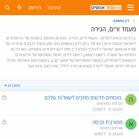
התחבר
הירשם
דין ומשפט
מעמד זרים, הגירה
;ברוכים הבאים לפורום - מעמד זרים, הגירה. הפורום מתמקד בסוגיות של כניסת זרים
לישראל ומעמד זרים בישראל. ניתן לדון בנושאים כמו: מתן מעמד לבן/בת זוג זר/ה של
אזרח או תושב ישראלי ("ההליך המדורג"), ויזות לעובדים זרים ומומחים, הארכה או
החלפה של אשרה, רישום נישואין, רישום ילדים, איחוד משפחות של פלסטינים
הנשואים לישראלים, בקשות התאזרחות של תושבי קבע, בקשות הומניטאריות, עלייה
הוכחת יהדות, מעמד להורה קשיש או הורה לחייל, שינוי מצב אישי ועוד.
מסננים
נ
מומחים חדשים מחכים לשאלות שלכם
ה
ע
הנהלת הפורומים
תגובות
0
12/9/17
ו
ל
נ
מסורבת כניסה
א
ע
אורחים בפורום
תגובות
4
6/9/17
ו