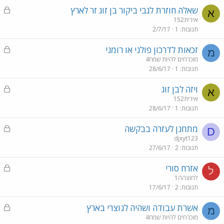
ל
נ
שאלה חוזרת לגבי ביקור בן זוג זר לארץ
א
ע
אירית152
תגובות
1
2/7/17
ו
ל
נ
זכאות לדרכון פולני או רומני
מ
ע
מוכרחים להיות שמח4
תגובות
1
28/6/17
ו
ל
נ
ויזה לבן זוג
א
ע
אירית152
תגובות
1
28/6/17
ו
ל
נ
מתחנן לעזרה בבקשה
D
ע
djxyt123
תגובות
2
27/6/17
ו
ל
נ
אזרח סורי
ל
ע
לחוצהה1
תגובות
2
17/6/17
ו
ל
נ
אשרת עבודה ושהיה לנוצרי בארץ
מ
ע
מוכרחים להיות שמח4