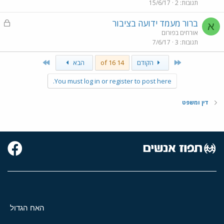
תגובות
2
15/6/17
ו
ל
נ
ברור מעמד ידועה בציבור
א
ע
אורחים בפורום
תגובות
3
7/6/17
ו
ל
Last
First
הקודם
14 of 16
הבא
You must log in or register to post here.
דין ומשפט
האח הגדול