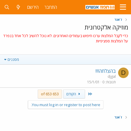
התחבר
הירשם
ז`אנר
מוזיקה אלקטרונית
כדי לקבל המלצות ערכו חיפוש בעמודים האחרונים. לא נוכל להשיב לכל אחד בנפרד
על המלצות ספציפיות
מסננים
בהצלחה!!!
D
djgal
תגובות
0
15/1/01
First
הקודם
653 of 653
You must log in or register to post here.
ז`אנר