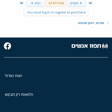
Last
First
הקודם
416 of 417
הבא
You must log in or register to post here.
ספרות, דמיון ופנטזיה
האח הגדול
הלוואות רק תבקש