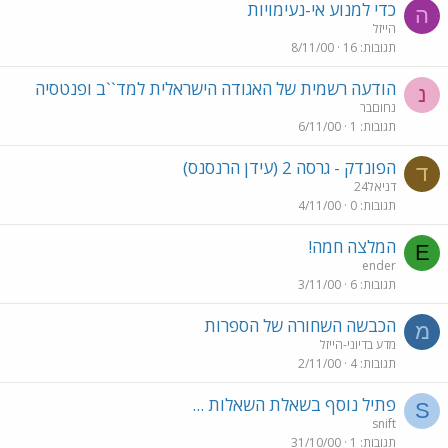
כדי למנוע אי-נעימויות
ה
הייזל
תגובות
16
8/11/00
הודעה רשמית של האגודה הישראלית למד``ב ופנטסיה
נ
נחוםבר
תגובות
1
6/11/00
הפונדק - גרסה 2 (עידן הרנסנס)
ד
דניאל24
תגובות
0
4/11/00
המלצה חמה!
E
ender
תגובות
6
3/11/00
הכבשה השחורה של הספרות
מ
מדע בדיוני-הייזל
תגובות
4
2/11/00
פתיל נוסף בשאלת השאלות ...
S
snift
תגובות
1
31/10/00