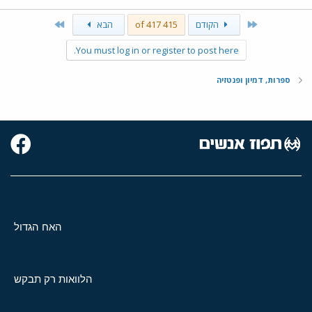
Last
First
הקודם
415 of 417
הבא
You must log in or register to post here.
ספרות, דמיון ופנטזיה
האח הגדול
הלוואות רק תבקש