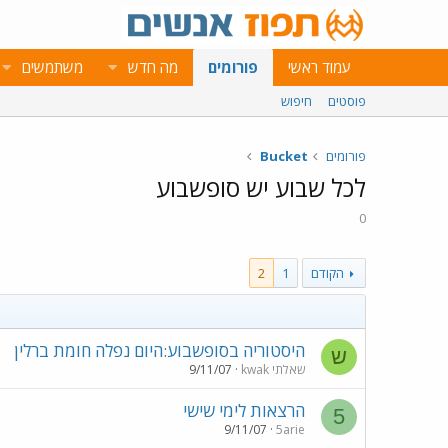
עמוד ראשי
פורומים
מה חדש
משתמשים
פוסטים
חיפוש
פורומים
Bucket
לכל שבוע יש סופשבוע
0
הקודם
1
2
היסטוריה בסופשבוע:היום נפלה חומת ברלין
ש
שאלתי kwak
9/11/07
הרצאות לימי שישי
5
9/11/07
5arie