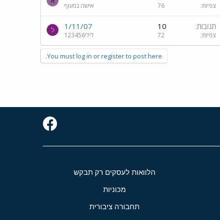
א
צפיות
76
אישה במעוף
תגובות
10
1/11/07
ל
צפיות
72
לילי123456
You must log in or register to post here.
הלוואות לעסקים רק תבקש
מכוניות
תחבורה ציבורית