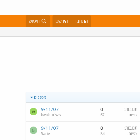
התחבר
הירשם
חיפוש
מסננים
תגובות
0
9/11/07
ש
צפיות
67
שאלתי kwak
תגובות
0
9/11/07
5
צפיות
84
5arie