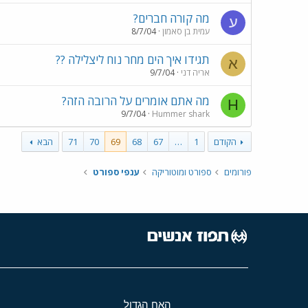
מה קורה חברים?
ע
עמית בן סאמון
8/7/04
תגידו איך הים מחר נוח ליצלילה ??
א
אריה דני
9/7/04
מה אתם אומרים על הרובה הזה?
H
9/7/04
Hummer shark
הקודם
1
…
67
68
69
70
71
הבא
פורומים
ספורט ומוטוריקה
ענפי ספורט
האח הגדול