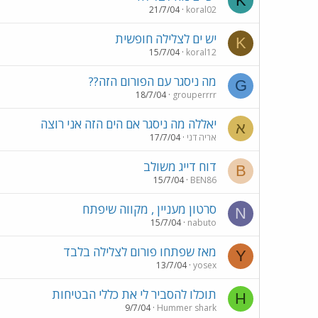
K
21/7/04
koral02
יש ים לצלילה חופשית
K
15/7/04
koral12
מה ניסגר עם הפורום הזה??
G
18/7/04
grouperrrr
יאללה מה ניסגר אם הים הזה אני רוצה
א
אריה דני
17/7/04
דוח דייג משולב
B
15/7/04
BEN86
סרטון מעניין , מקווה שיפתח
N
15/7/04
nabuto
מאז שפתחו פורום לצלילה בלבד
Y
13/7/04
yosex
תוכלו להסביר לי את כללי הבטיחות
H
9/7/04
Hummer shark