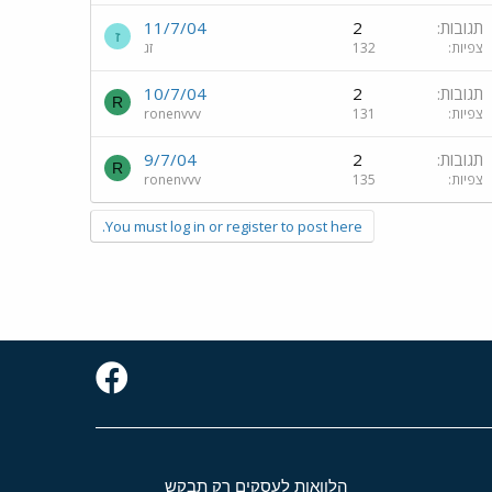
תגובות
2
11/7/04
ז
צפיות
132
זג
תגובות
2
10/7/04
R
צפיות
131
ronenvvv
תגובות
2
9/7/04
R
צפיות
135
ronenvvv
You must log in or register to post here.
הלוואות לעסקים רק תבקש