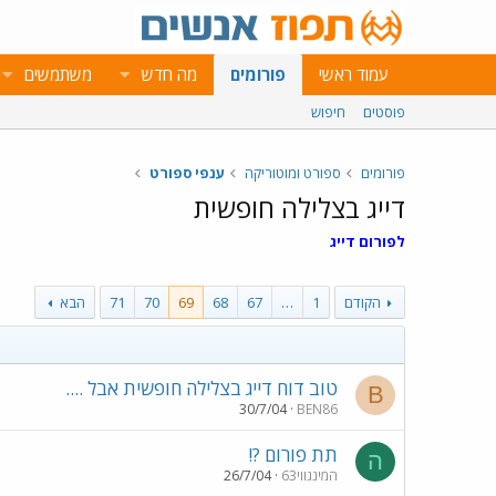
עמוד ראשי
פורומים
מה חדש
משתמשים
פוסטים
חיפוש
פורומים
ספורט ומוטוריקה
ענפי ספורט
דייג בצלילה חופשית
לפורום דייג
הקודם
1
…
67
68
69
70
71
הבא
טוב דוח דייג בצלילה חופשית אבל ....
B
30/7/04
BEN86
תת פורום ?!
ה
המינגווי63
26/7/04