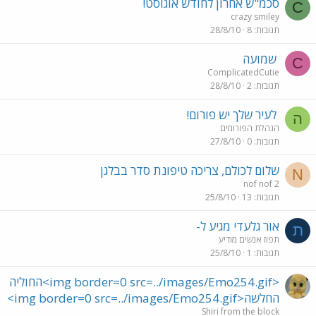
סכמ"ש אחרון לחודש אוגוסט!
C
crazy smiley
תגובות
8
28/8/10
שמועה
C
ComplicatedCutie
תגובות
2
28/8/10
לעיר שלך יש פורום!
ה
הנהלת הפורומים
תגובות
0
27/8/10
שלום לכולם, צריכה טיפונת סדר בבלגן
N
nof nof 2
תגובות
13
25/8/10
אור גלעדי מגיע ל-
ת
תפוז אנשים מודיע
תגובות
1
25/8/10
<img border=0 src=../images/Emo254.gif>החוליה
החלשה<img border=0 src=../images/Emo254.gif>
Shiri from the block