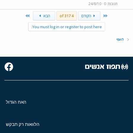
תגובות
0
24/8/10
Last
First
הקודם
4 of 317
הבא
You must log in or register to post here.
לועזי
האח הגדול
הלוואות רק תבקש