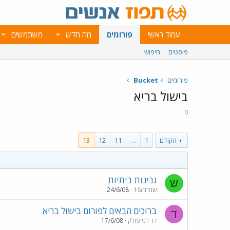
עמוד ראשי
פורומים
מה חדש
משתמשים
פוסטים
חיפוש
פורומים
Bucket
בישול בריא
0
הקודם
1
…
11
12
13
גבינות ביתיות
ש
שמחה16
24/6/08
ברוכים הבאים לפורום בישול בריא
ד
דר רני פולק
17/6/08