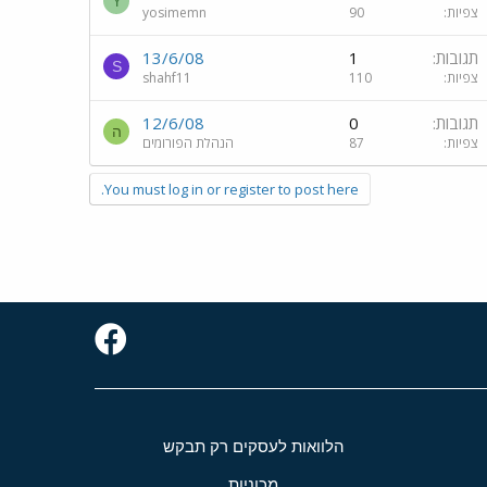
Y
צפיות
90
yosimemn
תגובות
1
13/6/08
S
צפיות
110
shahf11
תגובות
0
12/6/08
ה
צפיות
87
הנהלת הפורומים
You must log in or register to post here.
הלוואות לעסקים רק תבקש
מכוניות