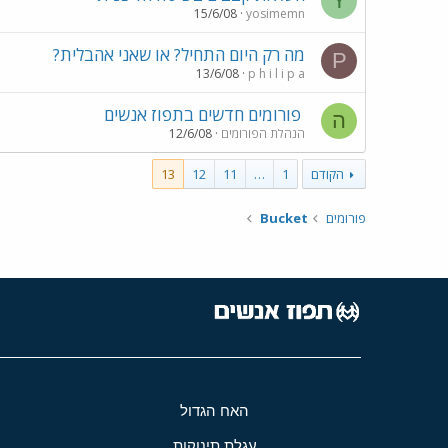
Y
15/6/08
yosimemn
מה רק היום התחיל? או שאני אהבלית?
P
13/6/08
p h i l i p a
פורומים חדשים בתפוז אנשים
ה
הנהלת הפורומים
12/6/08
הקודם
1
…
11
12
13
פורומים
Bucket
האח הגדול
עגלת תינוקות