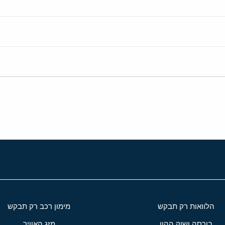
הלוואות רק תבקש
מימון רכב רק תבקש
בורסה ושוק ההון
מזג האוויר