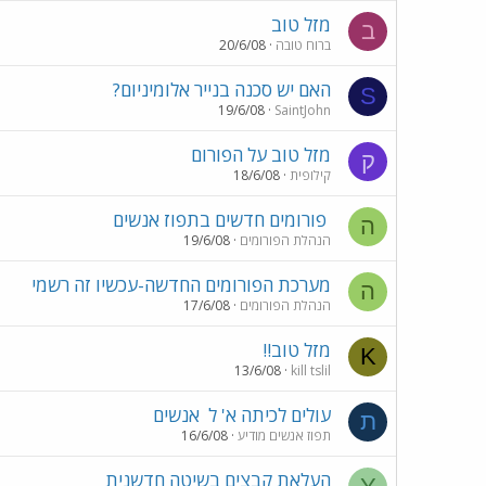
מזל טוב
ב
ברוח טובה
20/6/08
האם יש סכנה בנייר אלומיניום?
S
19/6/08
SaintJohn
מזל טוב על הפורום
ק
קילופית
18/6/08
פורומים חדשים בתפוז אנשים
ה
הנהלת הפורומים
19/6/08
מערכת הפורומים החדשה-עכשיו זה רשמי
ה
הנהלת הפורומים
17/6/08
מזל טוב!!
K
13/6/08
kill tslil
עולים לכיתה א' ל
אנשים
ת
תפוז אנשים מודיע
16/6/08
העלאת קבצים בשיטה חדשנית