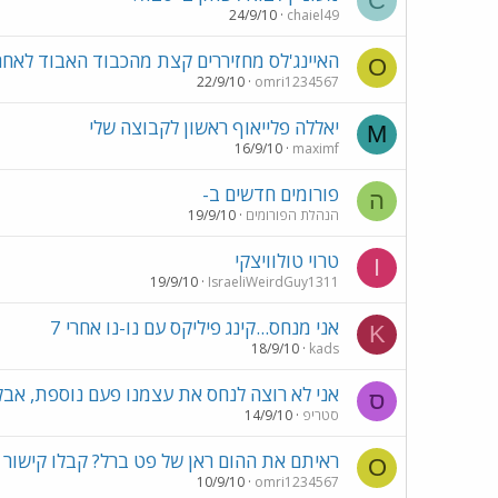
C
24/9/10
chaiel49
האיינג'לס מחזיררים קצת מהכבוד האבוד לאחר
O
22/9/10
omri1234567
יאללה פלייאוף ראשון לקבוצה שלי
M
16/9/10
maximf
פורומים חדשים ב-
ה
הנהלת הפורומים
19/9/10
טרוי טולוויצקי
I
19/9/10
IsraeliWeirdGuy1311
אני מנחס...קינג פיליקס עם נו-נו אחרי 7
K
18/9/10
kads
אני לא רוצה לנחס את עצמנו פעם נוספת, אבל..
ס
סטריפ
14/9/10
ראיתם את ההום ראן של פט ברל? קבלו קישור
O
10/9/10
omri1234567