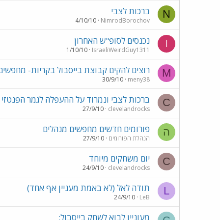
ברכות לצבי
N
4/10/10
NimrodBorochov
נכנסים לסופ"ש האחרון
I
1/10/10
IsraeliWeirdGuy1311
רוצים להקים קבוצת בייסבול בקריות- מחפשים
M
30/9/10
meny38
ברכות לצבי ונמרוד על ההעפלה לגמר הפנטזי
C
27/9/10
clevelandrocks
פורומים חדשים מחפשים מנהלים
ה
הנהלת הפורומים
27/9/10
יום משחקים מיוחד
C
24/9/10
clevelandrocks
תודה לאל (לא באמת מעניין אף אחד)
L
24/9/10
LeB
מעוניין לבוא לשחק בייסבול: