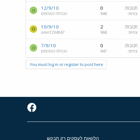
תגובות
0
12/9/10
ה
צפיות
948
הנהלת הפורומים
תגובות
2
10/9/10
O
צפיות
968
omri1234567
תגובות
0
7/9/10
ה
צפיות
947
הנהלת הפורומים
You must log in or register to post here.
הלוואות לעסקים רק תבקש