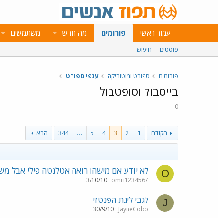
עמוד ראשי
פורומים
מה חדש
משתמשים
פוסטים
חיפוש
פורומים
ספורט ומוטוריקה
ענפי ספורט
בייסבול וסופטבול
0
הקודם
1
2
3
4
5
…
344
הבא
לא יודע אם מישהו רואה אטלנטה פילי אבל מש
O
3/10/10
omri1234567
לגבי ליגת הפנטזי
J
30/9/10
JayneCobb