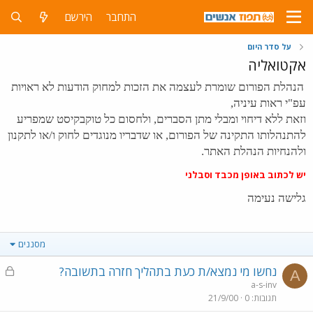
התחבר
הירשם
על סדר היום
אקטואליה
הנהלת הפורום שומרת לעצמה את הזכות למחוק הודעות לא ראויות
עפ"י ראות עיניה,
וזאת ללא דיחוי ומבלי מתן הסברים, ולחסום כל טוקבקיסט שמפריע
להתנהלותו התקינה של הפורום, או שדבריו מנוגדים לחוק ו/או לתקנון
ולהנחיות הנהלת האתר.
יש לכתוב באופן מכבד וסבלני
גלישה נעימה
מסננים
נ
נחשו מי נמצא/ת כעת בתהליך חזרה בתשובה?
A
ע
a-s-inv
תגובות
0
21/9/00
ו