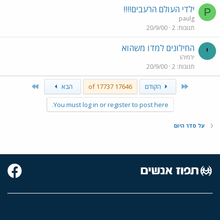
ל
ילדי העולם הרעבים!!!!
P
paulg
תגובות
2
20/9/00
החילונים למדו משהוא
י
ירמיהו
תגובות
2
20/9/00
Last
First
הקודם
17646 of 17737
הבא
You must log in or register to post here.
על סדר היום