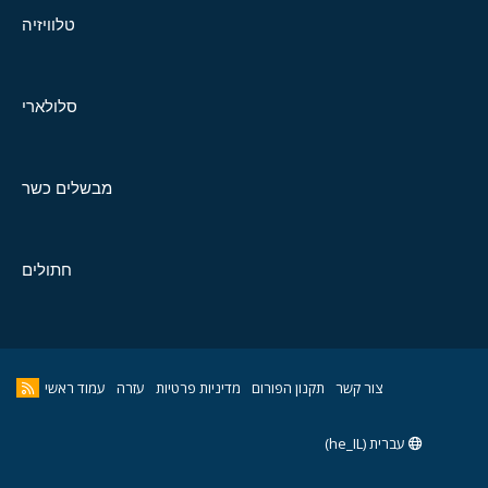
טלוויזיה
סלולארי
מבשלים כשר
חתולים
צור קשר
תקנון הפורום
מדיניות פרטיות
עזרה
עמוד ראשי
עברית (he_IL)