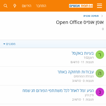
התחבר
הירשם
תמיכה טכנית
אופן אופיס Open Office
0
מסננים
בעיות באקסל
ר
רענן102
תגובות
11
8/4/10
עבודות תחזוקה באתר
ה
הנהלת הפורומים
תגובות
0
3/4/10
הגיע זמל לאחל לכל משתתפי הפורום חג שמח
נ
נדין כהן
תגובות
1
2/4/10