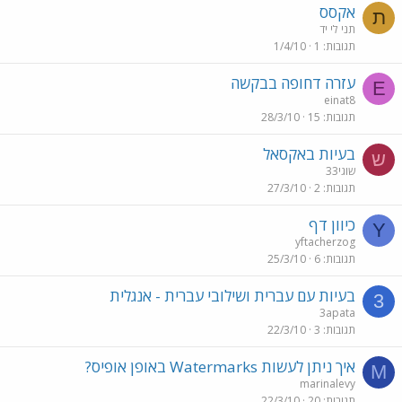
אקסס
ת
תני לי יד
תגובות
1
1/4/10
עזרה דחופה בבקשה
E
einat8
תגובות
15
28/3/10
בעיות באקסאל
ש
שוגי33
תגובות
2
27/3/10
כיוון דף
Y
yftacherzog
תגובות
6
25/3/10
בעיות עם עברית ושילובי עברית - אנגלית
3
3apata
תגובות
3
22/3/10
איך ניתן לעשות Watermarks באופן אופיס?
M
marinalevy
תגובות
20
22/3/10