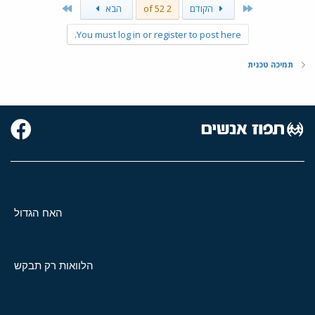
Last
First
הקודם
2 of 52
הבא
You must log in or register to post here.
תמיכה טכנית
האח הגדול
הלוואות רק תבקש