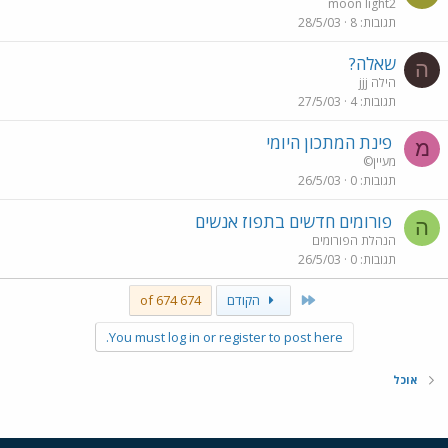
moon light2
תגובות
8
28/5/03
שאלה?
ה
הילה jjj
תגובות
4
27/5/03
פינת המתכון היומי
מ
מעיין©
תגובות
0
26/5/03
פורומים חדשים בתפוז אנשים
ה
הנהלת הפורומים
תגובות
0
26/5/03
First
הקודם
674 of 674
You must log in or register to post here.
אוכל