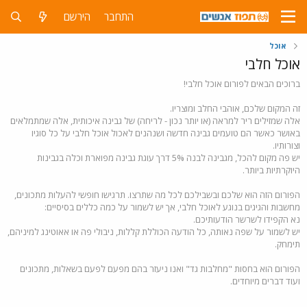
התחבר
הירשם
אוכל
אוכל חלבי
ברוכים הבאים לפורום אוכל חלבי!
זה המקום שלכם, אוהבי החלב ומוצריו.
אלה שמזילים ריר למראה (או יותר נכון - לריחה) של גבינה איכותית, אלה שמתמלאים
באושר כאשר הם טועמים גבינה חדשה ושנהנים לאכול אוכל חלבי על כל סוגיו
וצורותיו.
יש פה מקום להכל, מגבינה לבנה 5% דרך עוגת גבינה מפוארת וכלה בגבינות
היוקרתיות ביותר.
הפורום הזה הוא שלכם ובשבילכם לכל מה שתרצו. תרגישו חופשי להעלות מתכונים,
מחשבות והגיגים בנוגע לאוכל חלבי, אך יש לשמור על כמה כללים בסיסיים:
נא הקפידו לשרשר הודעותיכם.
יש לשמור על שפה נאותה, כל הודעה הכוללת קללות, ניבולי פה או אאוטינג למיניהם,
תימחק.
הפורום הוא בחסות "מחלבות גד" ואנו ניעזר בהם מפעם לפעם בשאלות, מתכונים
ועוד דברים מיוחדים.