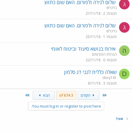
שלום לנירה ולפורום. האם שום כתוש
ג
גליגלי6
תגובות
2
27/11/18
שלום לנירה ולפורום. האם שום כתוש
ג
גליגלי6
תגובות
1
25/11/18
אירוח בנושא סיעוד וביטוח לאומי
ה
הנהלת הפורומים
תגובות
0
22/11/18
שאלה כללית לגבי דג סלמון
D
dory141
תגובות
3
6/11/18
Last
First
הקודם
3 of 674
הבא
You must log in or register to post here.
אוכל