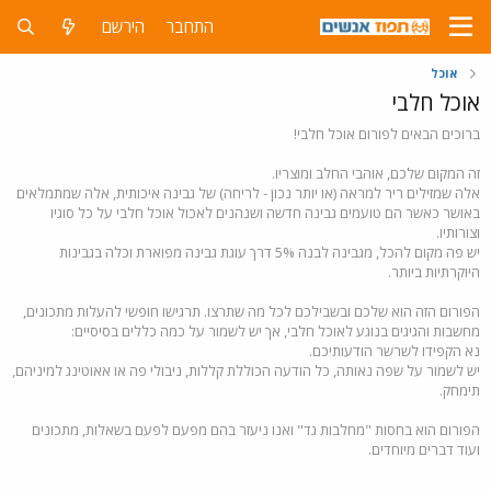
התחבר
הירשם
אוכל
אוכל חלבי
ברוכים הבאים לפורום אוכל חלבי!
זה המקום שלכם, אוהבי החלב ומוצריו.
אלה שמזילים ריר למראה (או יותר נכון - לריחה) של גבינה איכותית, אלה שמתמלאים
באושר כאשר הם טועמים גבינה חדשה ושנהנים לאכול אוכל חלבי על כל סוגיו
וצורותיו.
יש פה מקום להכל, מגבינה לבנה 5% דרך עוגת גבינה מפוארת וכלה בגבינות
היוקרתיות ביותר.
הפורום הזה הוא שלכם ובשבילכם לכל מה שתרצו. תרגישו חופשי להעלות מתכונים,
מחשבות והגיגים בנוגע לאוכל חלבי, אך יש לשמור על כמה כללים בסיסיים:
נא הקפידו לשרשר הודעותיכם.
יש לשמור על שפה נאותה, כל הודעה הכוללת קללות, ניבולי פה או אאוטינג למיניהם,
תימחק.
הפורום הוא בחסות "מחלבות גד" ואנו ניעזר בהם מפעם לפעם בשאלות, מתכונים
ועוד דברים מיוחדים.