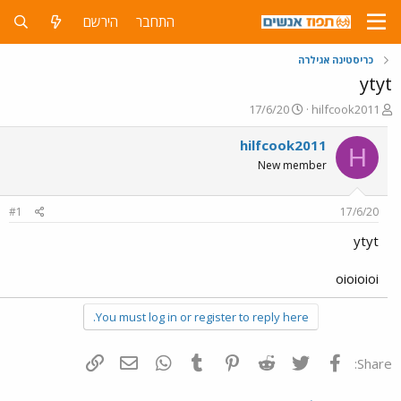
התחבר
הירשם
כריסטינה אגילרה
ytyt
פ
פ
17/6/20
hilfcook2011
ו
ו
ת
ר
hilfcook2011
H
ח
ס
New member
ה
ם
נ
ב
ו
ת
#1
17/6/20
ש
א
א
ר
ytyt
י
ך
oioioioi
You must log in or register to reply here.
פייסבוק
Twitter
Reddit
Pinterest
Tumblr
WhatsApp
דואר אלקטרוני
הוסף קישור
Share: