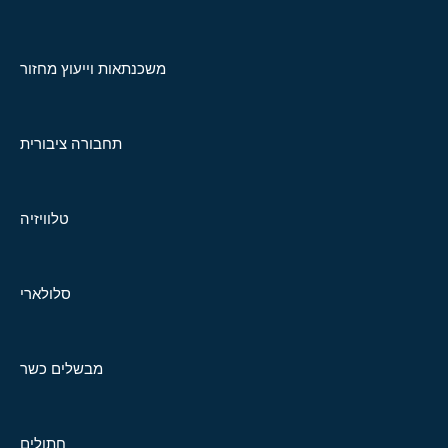
משכנתאות וייעוץ מחזור
תחבורה ציבורית
טלוויזיה
סלולארי
מבשלים כשר
חתולים