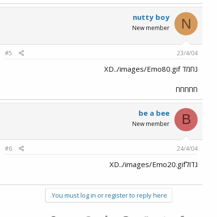
nutty boy
N
New member
#5
23/4/04
נחמד XD../images/Emo80.gif
חחחחח
be a bee
B
New member
#6
24/4/04
גדולXD../images/Emo20.gif
You must log in or register to reply here.