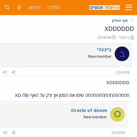
התחבר
הירשם
אוף טופיק
XDDDDDD
פ
פ
בייגעלי
23/4/04
ו
ו
ת
ר
בייגעלי
ב
ח
ס
New member
ה
ם
נ
ב
ו
ת
#1
23/4/04
ש
א
א
ר
XDDDDDD
י
ך
חהחהחהחהחהחהחהחה שימו את הסמן אך ורק על האף
שלו
XD
Oracle of doom
O
New member
#2
23/4/04