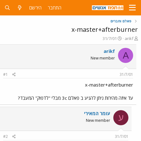
התחבר
הירשם
פאלם וחברים
x-master+afterburner
פ
פ
31/7/01
arikf
ו
ו
ת
ר
arikf
A
ח
ס
New member
ה
ם
נ
ב
ו
ת
#1
31/7/01
ש
א
א
ר
x-master+afterburner
י
ך
עד איזה מהירות ניתן להגיע ב פאלם 3c מבלי "לדפוק" המעבד?
עומר המאירי
ע
New member
#2
31/7/01