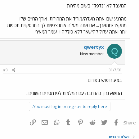
המעבד לא "נדפק" בשום מהירות
מהרגע שבו אתה מעלה/מוריד את המהירות, אורך החיים שלו
מתקצר/מתארך... אם אתה מעלה אותו צפויות לך התרסקויות תכופות
יותר ואתה עלול להישאר ללא סוללה !
עומר המאירי
qwertyx
Q
New member
#3
31/7/01
בצע חיפוש בפורום
הנושא נדון בהרחבה עם המלצות לפרמטרים השונים...
You must log in or register to reply here.
פייסבוק
Twitter
Reddit
Pinterest
Tumblr
WhatsApp
דואר אלקטרוני
הוסף קישור
Share:
פאלם וחברים